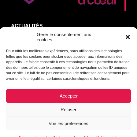
ACTUALITÉS
AGEND’ART
Gérer le consentement aux
cookies
NOS ARTISTES
Pour offrir les meilleures expériences, nous utilisons des technologies
ÉDITIONS
telles que les cookies pour stocker et/ou accéder aux informations des
S’ABONNER
appareils. Le fait de consentir à ces technologies nous permettra de traiter
des données telles que le comportement de navigation ou les ID uniques
sur ce site. Le fait de ne pas consentir ou de retirer son consentement peut
Transmettre une information ou un commentaire :
avoir un effet négatif sur certaines caractéristiques et fonctions.
culturel@mrcdrummond.qc.ca
Accepter
Refuser
© 2021 Culture à cœur | Tous droits réservés.
Voir les préférences
Déclaration de confidentialité
|
Politique de cookies
|
Empreinte
|
Avertissement