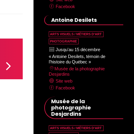
Facebook
Antoine Desilets
ARTS VISUELS / MÉTIERS D’ART
PHOTOGRAPHIE
Jusqu'au 15 décembre
« Antoine Desilets, témoin de
l’histoire du Québec »
Musée de la photographie
Desjardins
Site web
Facebook
Musée de la
photographie
Desjardins
ARTS VISUELS / MÉTIERS D’ART