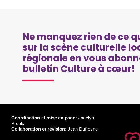
Ne manquez rien de ce qu
sur la scène culturelle lo
régionale en vous abonn
bulletin Culture à cœur!
Coordination et mise en page:
Jocelyn
Proulx
Collaboration et révision:
Jean Dufresne