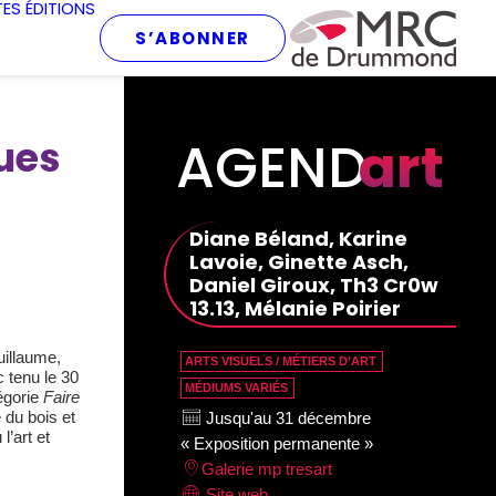
TES
ÉDITIONS
S’ABONNER
AGEND
art
ques
i
Diane Béland, Karine
Lavoie, Ginette Asch,
Daniel Giroux, Th3 Cr0w
13.13, Mélanie Poirier
uillaume,
ARTS VISUELS / MÉTIERS D’ART
 tenu le 30
MÉDIUMS VARIÉS
tégorie
Faire
 du bois et
Jusqu'au 31 décembre
l’art et
« Exposition permanente »
Galerie mp tresart
Site web