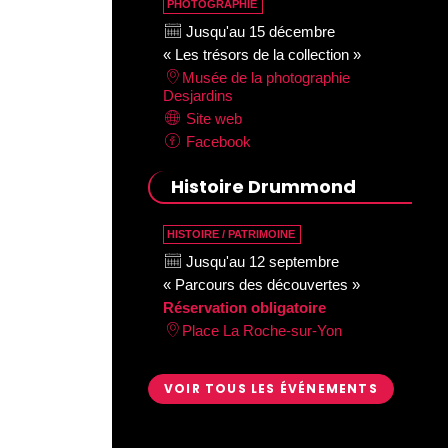
PHOTOGRAPHIE
Jusqu'au 15 décembre
« Les trésors de la collection »
Musée de la photographie
Desjardins
Site web
Facebook
Histoire Drummond
HISTOIRE / PATRIMOINE
Jusqu'au 12 septembre
« Parcours des découvertes »
Réservation obligatoire
Place La Roche-sur-Yon
VOIR TOUS LES ÉVÉNEMENTS