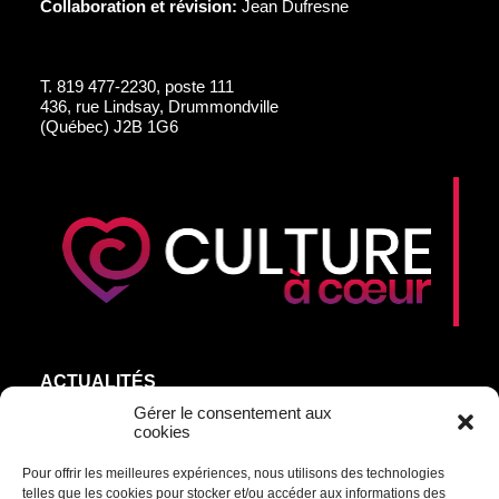
Collaboration et révision:
Jean Dufresne
T.
819 477-2230, poste 111
436, rue Lindsay, Drummondville
(Québec) J2B 1G6
ACTUALITÉS
AGEND’ART
Gérer le consentement aux
cookies
NOS ARTISTES
Pour offrir les meilleures expériences, nous utilisons des technologies
ÉDITIONS
telles que les cookies pour stocker et/ou accéder aux informations des