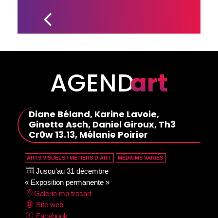
DOCUMENTAIRE 
SUR LE GROUPE 
UZEB SORTIRA 
EN 2026
AGEND
art
Diane Béland, Karine Lavoie,
Ginette Asch, Daniel Giroux, Th3
Cr0w 13.13, Mélanie Poirier
ARTS VISUELS / MÉTIERS D’ART
MÉDIUMS VARIÉS
Jusqu'au 31 décembre
« Exposition permanente »
Galerie mp tresart
Site web
Facebook