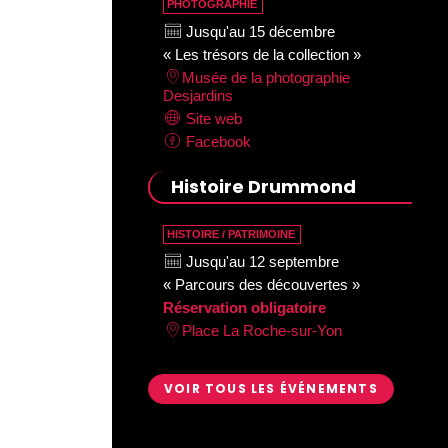
PHOTOGRAPHIE
Jusqu'au 15 décembre
« Les trésors de la collection »
Musée de la photographie
Desjardins
Site web
Facebook
Histoire Drummond
HISTOIRE / PATRIMOINE
Jusqu'au 12 septembre
« Parcours des découvertes »
Réservation obligatoire
Place La Roche-sur-Yon
VOIR TOUS LES ÉVÉNEMENTS