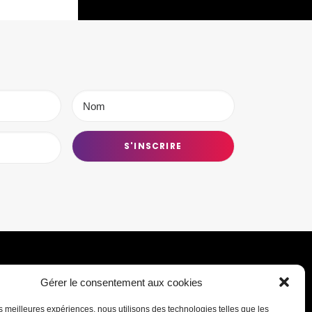
Gérer le consentement aux cookies
Transmettre une information ou un
les meilleures expériences, nous utilisons des technologies telles que les