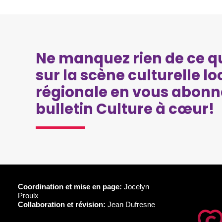
Ne manquez rien de ce qu
sur la scène culturelle lo
régionale en vous abonn
bulletin Culture à cœur!
Coordination et mise en page:
Jocelyn
Proulx
Collaboration et révision:
Jean Dufresne