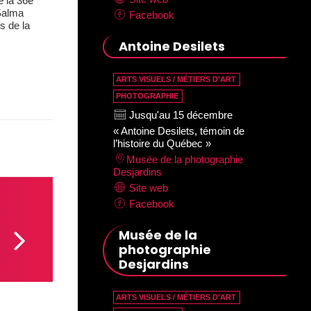
e la 36e
 Salma
Facebook
s de la
Antoine Desilets
ARTS VISUELS / MÉTIERS D’ART
PHOTOGRAPHIE
Jusqu'au 15 décembre
« Antoine Desilets, témoin de
l’histoire du Québec »
Musée de la photographie
Desjardins
Site web
Facebook
Musée de la
photographie
Desjardins
ARTS VISUELS / MÉTIERS D’ART