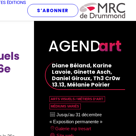
TES
ÉDITIONS
S’ABONNER
AGEND
art
uels
6e
Diane Béland, Karine
Lavoie, Ginette Asch,
Daniel Giroux, Th3 Cr0w
13.13, Mélanie Poirier
ARTS VISUELS / MÉTIERS D’ART
MÉDIUMS VARIÉS
Jusqu'au 31 décembre
« Exposition permanente »
Galerie mp tresart
Site web