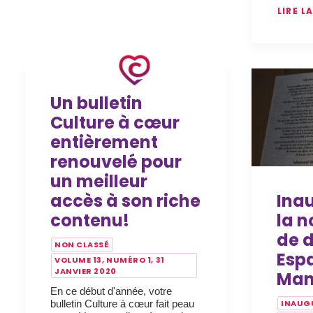
LIRE L
Un bulletin
Culture à cœur
entièrement
renouvelé pour
un meilleur
accès à son riche
Ina
contenu!
la n
de d
NON CLASSÉ
Esp
VOLUME 13, NUMÉRO 1, 31
JANVIER 2020
Man
En ce début d'année, votre
bulletin Culture à cœur fait peau
INAUG