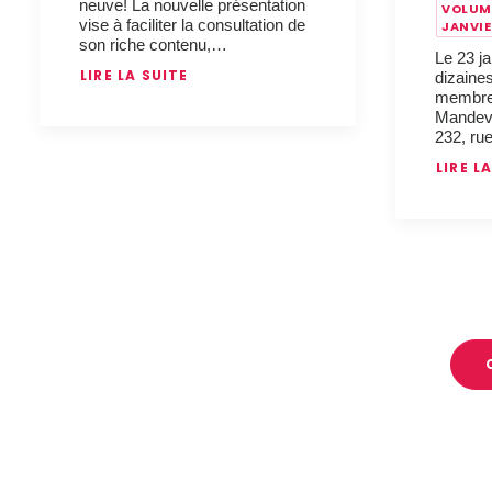
neuve! La nouvelle présentation
VOLUME
vise à faciliter la consultation de
JANVIE
son riche contenu,…
Le 23 ja
LIRE LA SUITE
dizaine
membres
Mandevil
232, ru
LIRE L