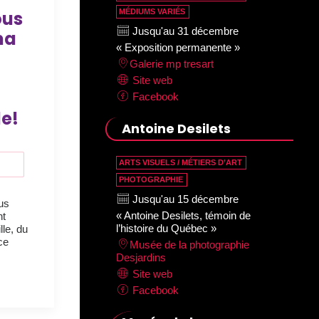
MÉDIUMS VARIÉS
ous
Jusqu'au 31 décembre
ma
« Exposition permanente »
Galerie mp tresart
Site web
Facebook
e!
Antoine Desilets
ARTS VISUELS / MÉTIERS D’ART
PHOTOGRAPHIE
Jusqu'au 15 décembre
us
« Antoine Desilets, témoin de
nt
l’histoire du Québec »
le, du
ce
Musée de la photographie
Desjardins
Site web
Facebook