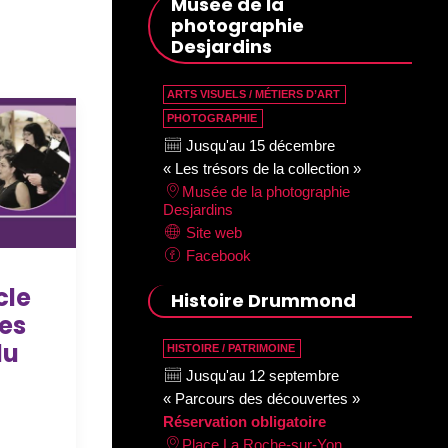
Musée de la
photographie
Desjardins
ARTS VISUELS / MÉTIERS D’ART
PHOTOGRAPHIE
Jusqu'au 15 décembre
« Les trésors de la collection »
Musée de la photographie
Desjardins
Site web
Facebook
cle
Histoire Drummond
les
du
HISTOIRE / PATRIMOINE
Jusqu'au 12 septembre
« Parcours des découvertes »
Réservation obligatoire
Place La Roche-sur-Yon