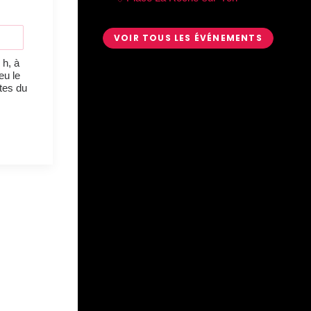
VOIR TOUS LES ÉVÉNEMENTS
 h, à
ieu le
tes du