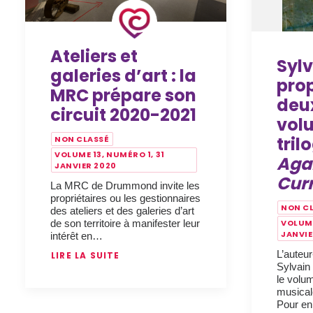
Ateliers et
Syl
galeries d’art : la
pro
MRC prépare son
deu
circuit 2020-2021
vol
tril
NON CLASSÉ
VOLUME 13, NUMÉRO 1, 31
Agai
JANVIER 2020
Cur
La MRC de Drummond invite les
propriétaires ou les gestionnaires
NON C
des ateliers et des galeries d’art
de son territoire à manifester leur
VOLUME
JANVIE
intérêt en…
L’auteu
LIRE LA SUITE
Sylvain
le volum
musical
Pour en