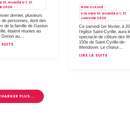
 13, NUMÉRO 1, 31
R 2020
NON CLASSÉ
VOLUME 13, NUMÉRO 1, 31
nvier dernier, plusieurs
JANVIER 2020
s de personnes, dont des
 de la famille de Gaston
Ce samedi 1er février, à 20
le, étaient réunies au
l’église Saint-Cyrille, aura l
e Dorion au…
spectacle de clôture des fê
150e de Saint-Cyrille-de-
A SUITE
Wendover. Le chœur…
LIRE LA SUITE
CHARGER PLUS...