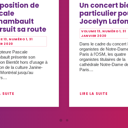
xposition de
Un concert bi
cale
particulier po
hambault
Jocelyn Lafo
rsuit sa route
VOLUME 13, NUMÉRO 1, 31
JANVIER 2020
 13, NUMÉRO 1, 31
ER 2020
Dans le cadre du concert
organistes de Notre-Dam
pteure Pascale
Paris à l'OSM, les quatre
bault présente son
organistes titulaires de la
ion Bientôt hors d’usage à
cathédrale Notre-Dame d
on de la culture Janine-
Paris…
 Montréal jusqu’au
ars…
A SUITE
LIRE LA SUITE