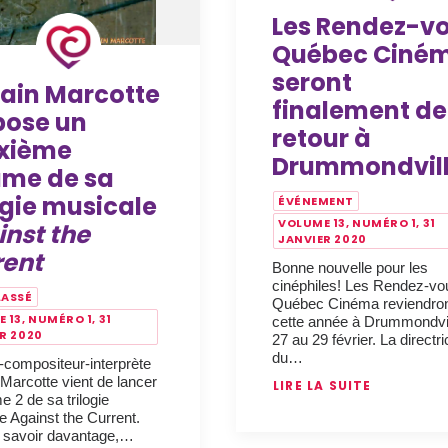
Les Rendez-v
Québec Ciné
seront
vain Marcotte
finalement de
pose un
retour à
xième
Drummondvill
ume de sa
ogie musicale
ÉVÉNEMENT
VOLUME 13, NUMÉRO 1, 31
nst the
JANVIER 2020
rent
Bonne nouvelle pour les
cinéphiles! Les Rendez-vo
LASSÉ
Québec Cinéma reviendro
 13, NUMÉRO 1, 31
cette année à Drummondvil
R 2020
27 au 29 février. La directri
du…
r-compositeur-interprète
 Marcotte vient de lancer
LIRE LA SUITE
e 2 de sa trilogie
e Against the Current.
 savoir davantage,…