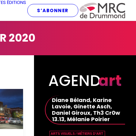
TES
ÉDITIONS
S’ABONNER
ER 2020
AGEND
art
Diane Béland, Karine
Lavoie, Ginette Asch,
Daniel Giroux, Th3 Cr0w
13.13, Mélanie Poirier
ARTS VISUELS / MÉTIERS D’ART