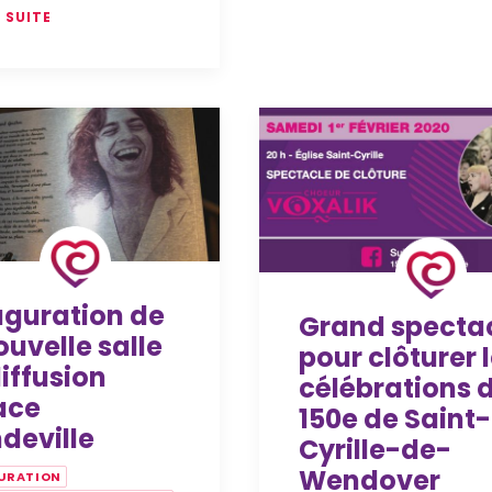
A SUITE
uguration de
Grand specta
ouvelle salle
pour clôturer 
iffusion
célébrations 
ace
150e de Saint-
deville
Cyrille-de-
Wendover
URATION