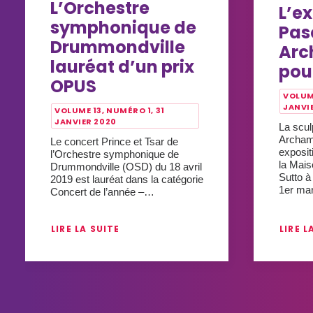
L’Orchestre
L’e
symphonique de
Pas
Drummondville
Arc
lauréat d’un prix
pou
OPUS
VOLUME
JANVI
VOLUME 13, NUMÉRO 1, 31
JANVIER 2020
La scul
Archam
Le concert Prince et Tsar de
exposit
l’Orchestre symphonique de
la Mais
Drummondville (OSD) du 18 avril
Sutto à
2019 est lauréat dans la catégorie
1er m
Concert de l’année –…
LIRE LA SUITE
LIRE L