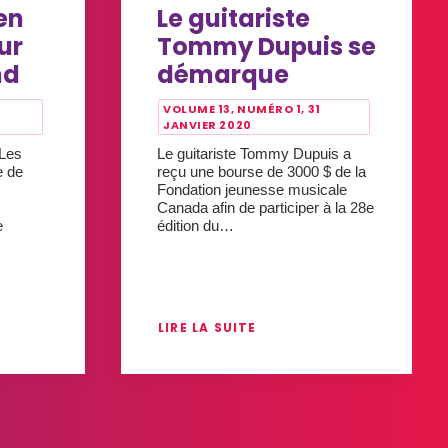
en
Le guitariste
ur
Tommy Dupuis se
nd
démarque
VOLUME 13, NUMÉRO 1, 31
JANVIER 2020
 Les
Le guitariste Tommy Dupuis a
e de
reçu une bourse de 3000 $ de la
Fondation jeunesse musicale
Canada afin de participer à la 28e
e
édition du…
LIRE LA SUITE