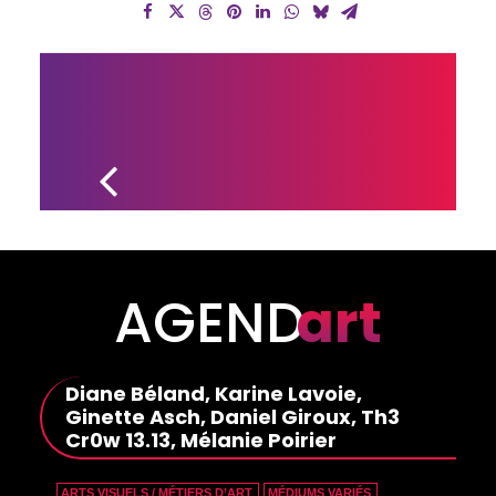
UN 
NOUVEL 
EP 
POUR 
ALEX 
HENRY 
FOSTER
AGEND
art
Diane Béland, Karine Lavoie,
Ginette Asch, Daniel Giroux, Th3
Cr0w 13.13, Mélanie Poirier
ARTS VISUELS / MÉTIERS D’ART
MÉDIUMS VARIÉS