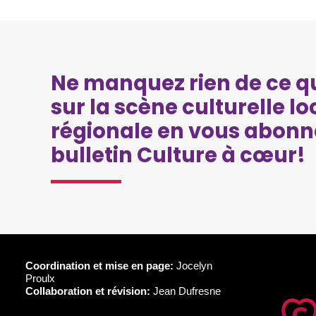
Ne manquez rien de ce qu
sur la scène culturelle lo
régionale en vous abonn
bulletin Culture à cœur!
Coordination et mise en page:
Jocelyn
Proulx
Collaboration et révision:
Jean Dufresne