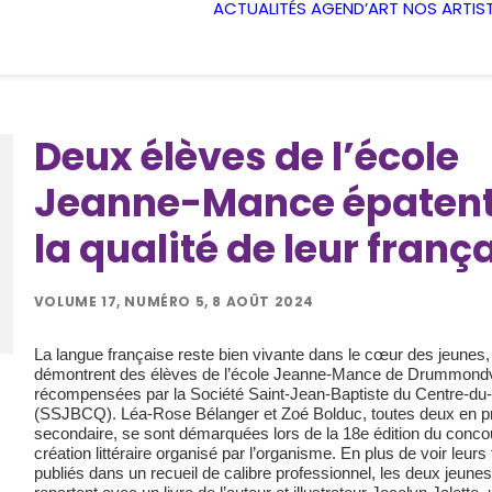
ACTUALITÉS
AGEND’ART
NOS ARTIS
Deux élèves de l’école
Jeanne-Mance épatent
la qualité de leur frança
VOLUME 17, NUMÉRO 5, 8 AOÛT 2024
La langue française reste bien vivante dans le cœur des jeunes
.
démontrent des élèves de l’école Jeanne-Mance de Drummondvi
récompensées par la Société Saint-Jean-Baptiste du Centre-d
(SSJBCQ). Léa-Rose Bélanger et Zoé Bolduc, toutes deux en p
secondaire, se sont démarquées lors de la 18e édition du conco
création littéraire organisé par l’organisme. En plus de voir leurs
publiés dans un recueil de calibre professionnel, les deux jeune