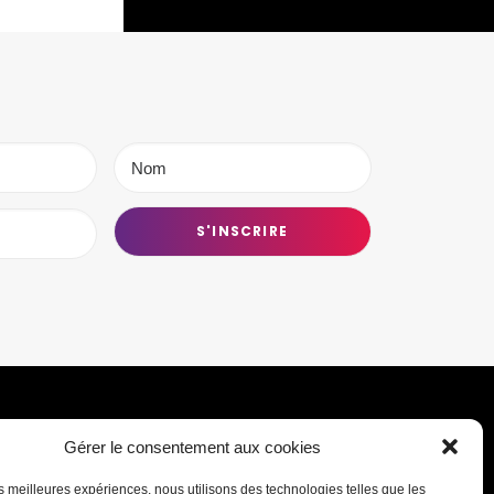
Gérer le consentement aux cookies
Transmettre une information ou un
les meilleures expériences, nous utilisons des technologies telles que les