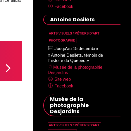
n certificat
Facebook
Antoine Desilets
ARTS VISUELS / MÉTIERS D’ART
PHOTOGRAPHIE
Jusqu'au 15 décembre
« Antoine Desilets, témoin de
l’histoire du Québec »
Musée de la photographie
Desjardins
Site web
Facebook
Musée de la
photographie
Desjardins
ARTS VISUELS / MÉTIERS D’ART