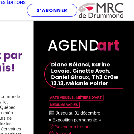
TES
ÉDITIONS
S’ABONNER
AGEND
art
 par
is!
Diane Béland, Karine
Lavoie, Ginette Asch,
Daniel Giroux, Th3 Cr0w
13.13, Mélanie Poirier
, comme le
ARTS VISUELS / MÉTIERS D’ART
lle,
MÉDIUMS VARIÉS
u-Québec
remière
Jusqu'au 31 décembre
urs de
« Exposition permanente »
 textes
Galerie mp tresart
s écrivaines
Site web