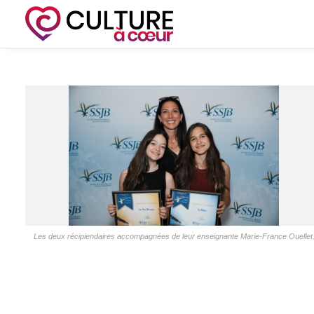
Les deux récipiendaires accompagnées de leur enseignante Marie-France Ouellet