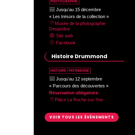
PHOTOGRAPHIE
Jusqu'au 15 décembre
« Les trésors de la collection »
Musée de la photographie
Desjardins
Site web
Facebook
Histoire Drummond
HISTOIRE / PATRIMOINE
Jusqu'au 12 septembre
« Parcours des découvertes »
Réservation obligatoire
Place La Roche-sur-Yon
VOIR TOUS LES ÉVÉNEMENTS