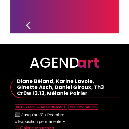
DEUX 
ÉLÈVES DE 
L’ÉCOLE 
JEANNE-
MANCE 
ÉPATENT 
PAR LA 
QUALITÉ 
DE LEUR 
FRANÇAIS!
AGEND
art
Diane Béland, Karine Lavoie,
Ginette Asch, Daniel Giroux, Th3
Cr0w 13.13, Mélanie Poirier
ARTS VISUELS / MÉTIERS D’ART
MÉDIUMS VARIÉS
Jusqu'au 31 décembre
« Exposition permanente »
Galerie mp tresart