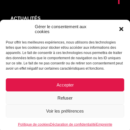
ACTUALITÉS
AGEND’ART
Gérer le consentement aux
cookies
NOS ARTISTES
Pour offrir les meilleures expériences, nous utilisons des technologies
ÉDITIONS
telles que les cookies pour stocker et/ou accéder aux informations des
S’ABONNER
appareils. Le fait de consentir à ces technologies nous permettra de traiter
des données telles que le comportement de navigation ou les ID uniques
sur ce site. Le fait de ne pas consentir ou de retirer son consentement peut
Transmettre une information ou un commentaire :
avoir un effet négatif sur certaines caractéristiques et fonctions.
culturel@mrcdrummond.qc.ca
Accepter
Refuser
© 2021 Culture à cœur | Tous droits réservés.
Voir les préférences
Déclaration de confidentialité
|
Politique de cookies
|
Empreinte
|
Avertissement
Politique de cookies
Déclaration de confidentialité
Empreinte