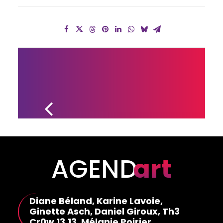
DE NOUVEAUX 
PANNEAUX 
D’EXPOSITION 
POUR METTRE 
EN LUMIÈRE 
DES ARTISTES 
DE LA MRC 
DANS LEUR 
COMMUNAUTÉ
AGEND
art
Diane Béland, Karine Lavoie,
Ginette Asch, Daniel Giroux, Th3
Cr0w 13.13, Mélanie Poirier