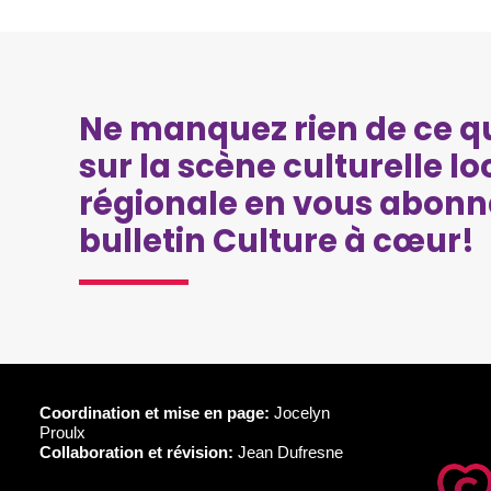
Ne manquez rien de ce qu
sur la scène culturelle lo
régionale en vous abonn
bulletin Culture à cœur!
Coordination et mise en page:
Jocelyn
Proulx
Collaboration et révision:
Jean Dufresne