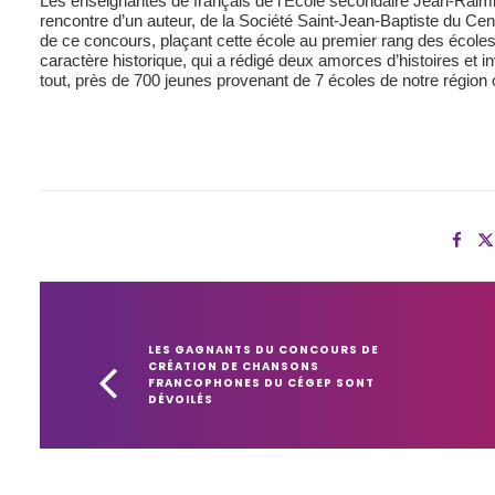
Les enseignantes de français de l’École secondaire Jean-Raimba
rencontre d’un auteur, de la Société Saint-Jean-Baptiste du C
de ce concours, plaçant cette école au premier rang des écoles 
caractère historique, qui a rédigé deux amorces d’histoires et i
tout, près de 700 jeunes provenant de 7 écoles de notre région o
LES GAGNANTS DU CONCOURS DE 
CRÉATION DE CHANSONS 
FRANCOPHONES DU CÉGEP SONT 
DÉVOILÉS