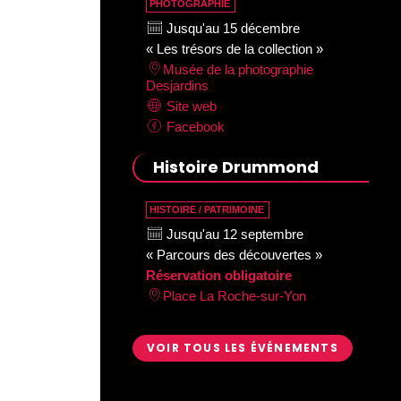
PHOTOGRAPHIE
Jusqu'au 15 décembre
« Les trésors de la collection »
Musée de la photographie
Desjardins
Site web
Facebook
Histoire Drummond
HISTOIRE / PATRIMOINE
Jusqu'au 12 septembre
« Parcours des découvertes »
Réservation obligatoire
Place La Roche-sur-Yon
VOIR TOUS LES ÉVÉNEMENTS