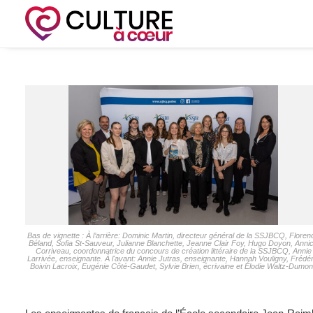
Bas de vignette : À l’arrière: Dominic Martin, directeur général de la SSJBCQ, Floren
Béland, Sofia St-Sauveur, Julianne Blanchette, Jeanne Clair Foy, Hugo Doyon, Anni
Corriveau, coordonnatrice du concours de création littéraire de la SSJBCQ, Annie
Larrivée, enseignante. À l'avant: Annie Jutras, enseignante, Hannah Vouligny, Frédér
Boivin Lacroix, Eugénie Côté-Gaudet, Sylvie Brien, écrivaine et Élodie Waltz-Dumon