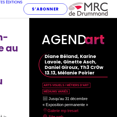
TES
ÉDITIONS
S’ABONNER
AGEND
art
n-
e au
Diane Béland, Karine
Lavoie, Ginette Asch,
Daniel Giroux, Th3 Cr0w
13.13, Mélanie Poirier
u
ARTS VISUELS / MÉTIERS D’ART
MÉDIUMS VARIÉS
Jusqu'au 31 décembre
« Exposition permanente »
Galerie mp tresart
Site web