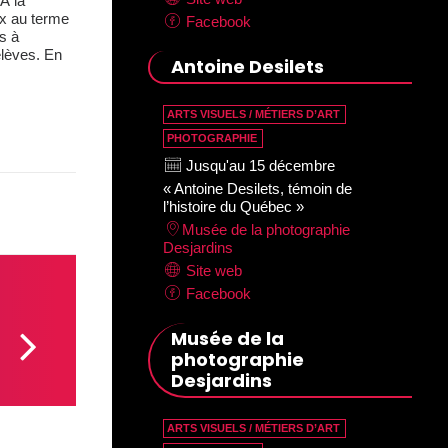
À la
ix au terme
Facebook
s à
élèves. En
Antoine Desilets
ARTS VISUELS / MÉTIERS D’ART
PHOTOGRAPHIE
Jusqu'au 15 décembre
« Antoine Desilets, témoin de
l’histoire du Québec »
Musée de la photographie
Desjardins
Site web
Facebook
Musée de la
photographie
Desjardins
ARTS VISUELS / MÉTIERS D’ART