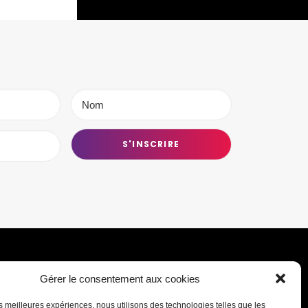
Gérer le consentement aux cookies
Transmettre une information ou un
les meilleures expériences, nous utilisons des technologies telles que les