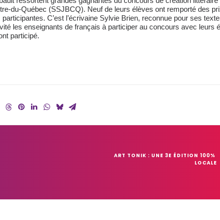
ult ressortent grandes gagnantes du concours de création littéraire 
entre-du-Québec (SSJBCQ). Neuf de leurs élèves ont remporté des pr
participantes. C’est l’écrivaine Sylvie Brien, reconnue pour ses texte
nvité les enseignants de français à participer au concours avec leurs 
nt participé.
ART TONIK : UNE 3E ÉDITION 100% 
LOCALE