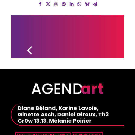
INAUGURATION 
DE LA RUELLE 
DES ARTISTES
AGEND
art
Diane Béland, Karine Lavoie,
Ginette Asch, Daniel Giroux, Th3
Cr0w 13.13, Mélanie Poirier