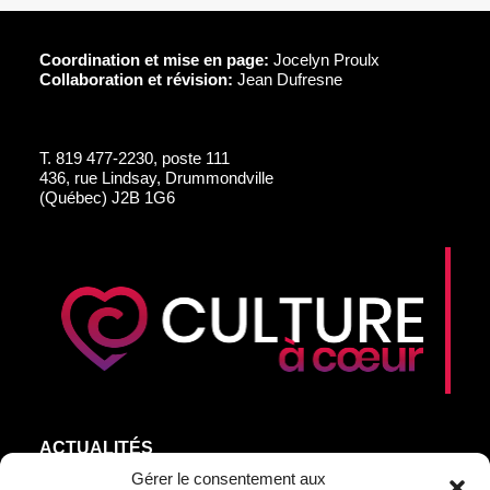
Coordination et mise en page:
Jocelyn Proulx
Collaboration et révision:
Jean Dufresne
T.
819 477-2230, poste 111
436, rue Lindsay, Drummondville
(Québec) J2B 1G6
ACTUALITÉS
AGEND’ART
Gérer le consentement aux