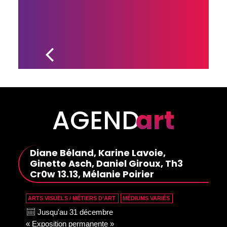
NOUVELLE 
ÉDITION DU 
RÉPERTOIRE 
DES SORTIES 
CULTURELLES 
DE LA MRC DE 
DRUMMOND
AGEND
art
Diane Béland, Karine Lavoie,
Ginette Asch, Daniel Giroux, Th3
Cr0w 13.13, Mélanie Poirier
ARTS VISUELS / MÉTIERS D’ART
MÉDIUMS VARIÉS
Jusqu'au 31 décembre
« Exposition permanente »