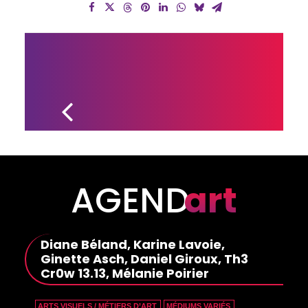
CRÉATION 
DU FONDS 
D’ARCHIVES 
DE LA 
FAMILLE 
MARGARET 
ANN 
NUGENT 
WATTS ET 
SAMUEL 
NEWTON
AGEND
art
Diane Béland, Karine Lavoie,
Ginette Asch, Daniel Giroux, Th3
Cr0w 13.13, Mélanie Poirier
ARTS VISUELS / MÉTIERS D’ART
MÉDIUMS VARIÉS