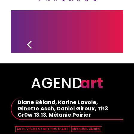
UNE FINALE 
EXPLOSIVE 
POUR LE 
DERNIER 
TOME DE 
LA SÉRIE 
LES CINQ 
SAISONS 
DE 
L’AVENIR 
DE MICHEL 
AGEND
art
BÉLIL
Diane Béland, Karine Lavoie,
Ginette Asch, Daniel Giroux, Th3
Cr0w 13.13, Mélanie Poirier
ARTS VISUELS / MÉTIERS D’ART
MÉDIUMS VARIÉS