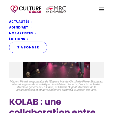
ACTUALITÉS
AGEND’ART
NOS ARTISTES
ÉDITIONS
S’ABONNER
Vincent Picard, responsable de l'Espace Mandeville, Marie-Pierre Simoneau,
directrice générale et artistique de la Maison des arts, Francis Lacharité,
directeur général de La Piaule, et Claudia Dupont, directrice de la
programmation et du développement culturel à la Maison des arts.
KOLAB : une
collaboration entre