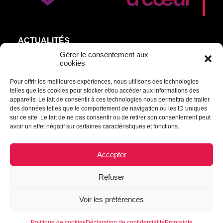
ACTUALITÉS
AGEND’ART
Gérer le consentement aux
cookies
NOS ARTISTES
Pour offrir les meilleures expériences, nous utilisons des technologies
ÉDITIONS
telles que les cookies pour stocker et/ou accéder aux informations des
S’ABONNER
appareils. Le fait de consentir à ces technologies nous permettra de traiter
des données telles que le comportement de navigation ou les ID uniques
sur ce site. Le fait de ne pas consentir ou de retirer son consentement peut
Transmettre une information ou un commentaire :
avoir un effet négatif sur certaines caractéristiques et fonctions.
culturel@mrcdrummond.qc.ca
Accepter
Refuser
© 2021 Culture à cœur | Tous droits réservés.
Voir les préférences
Déclaration de confidentialité
|
Politique de cookies
|
Empreinte
|
Avertissement
Politique de cookies
Déclaration de confidentialité
Empreinte