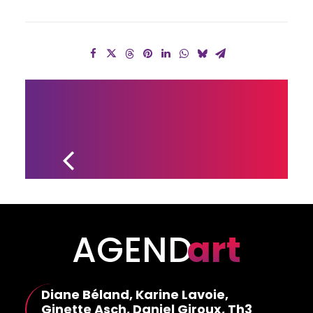
APPEL À PROJETS 
POUR LES 
ARTISTES, LES 
ÉCRIVAINS ET LES 
ORGANISMES 
ARTISTIQUES 
PROFESSIONNELS
AGEND
art
Diane Béland, Karine Lavoie,
Ginette Asch, Daniel Giroux, Th3