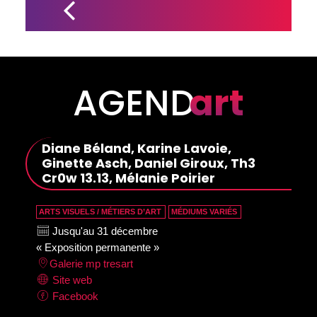
NOUVEL 
ALBUM, UN 
DEUXIÈME 
SIMPLE 
POUR ALEX 
HENRY 
FOSTER
AGEND
art
Diane Béland, Karine Lavoie,
Ginette Asch, Daniel Giroux, Th3
Cr0w 13.13, Mélanie Poirier
ARTS VISUELS / MÉTIERS D’ART
MÉDIUMS VARIÉS
Jusqu'au 31 décembre
« Exposition permanente »
Galerie mp tresart
Site web
Facebook