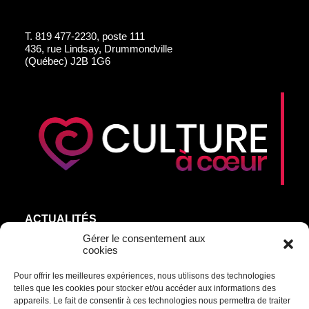
T.
819 477-2230, poste 111
436, rue Lindsay, Drummondville
(Québec) J2B 1G6
ACTUALITÉS
AGEND’ART
Gérer le consentement aux
cookies
NOS ARTISTES
Pour offrir les meilleures expériences, nous utilisons des technologies
ÉDITIONS
telles que les cookies pour stocker et/ou accéder aux informations des
S’ABONNER
appareils. Le fait de consentir à ces technologies nous permettra de traiter