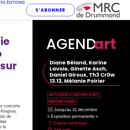
TES
ÉDITIONS
S’ABONNER
AGEND
art
ie
o
 sur
Diane Béland, Karine
Lavoie, Ginette Asch,
Daniel Giroux, Th3 Cr0w
13.13, Mélanie Poirier
ARTS VISUELS / MÉTIERS D’ART
MÉDIUMS VARIÉS
re concerts
Jusqu'au 31 décembre
e-Kingsey.
ois de
« Exposition permanente »
ible
Galerie mp tresart
e la
Site web