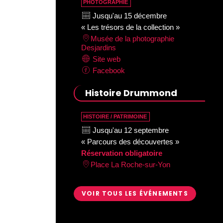
PHOTOGRAPHIE
Jusqu'au 15 décembre
« Les trésors de la collection »
Musée de la photographie
Desjardins
Site web
Facebook
Histoire Drummond
HISTOIRE / PATRIMOINE
Jusqu'au 12 septembre
« Parcours des découvertes »
Réservation obligatoire
Place La Roche-sur-Yon
VOIR TOUS LES ÉVÉNEMENTS