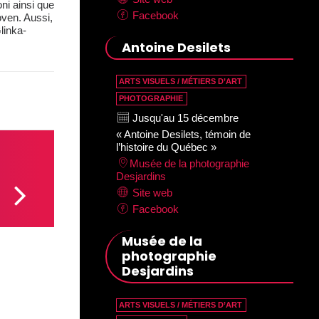
i ainsi que
Facebook
ven. Aussi,
linka-
Antoine Desilets
ARTS VISUELS / MÉTIERS D’ART
PHOTOGRAPHIE
Jusqu'au 15 décembre
« Antoine Desilets, témoin de
l’histoire du Québec »
Musée de la photographie
Desjardins
Site web
Facebook
Musée de la
photographie
Desjardins
ARTS VISUELS / MÉTIERS D’ART