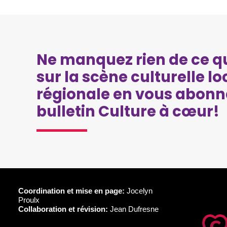
Ne manquez rien de ce qu
sur la scène culturelle lo
régionale en vous abonn
bulletin Culture à cœur!
Coordination et mise en page:
Jocelyn
Proulx
Collaboration et révision:
Jean Dufresne