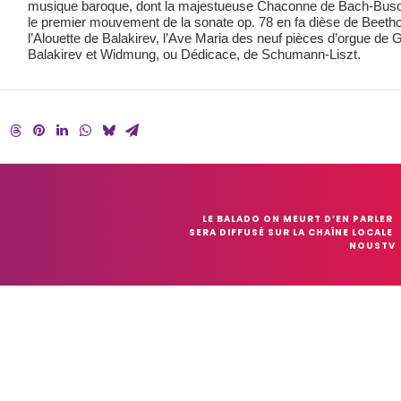
musique baroque, dont la majestueuse Chaconne de Bach-Buson
le premier mouvement de la sonate op. 78 en fa dièse de Beetho
l’Alouette de Balakirev, l’Ave Maria des neuf pièces d’orgue de G
Balakirev et Widmung, ou Dédicace, de Schumann-Liszt.
LE BALADO ON MEURT D’EN PARLER 
SERA DIFFUSÉ SUR LA CHAÎNE LOCALE 
NOUSTV