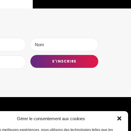
Gérer le consentement aux cookies
Transmettre une information ou un
les meilleures expériences, nous utilisons des technologies telles que les