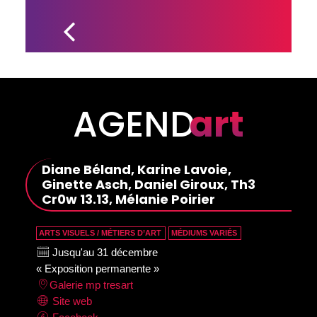
NOUVEAU 
SIMPLE 
POUR 
MANON 
GRENIER 
ET YANN 
CHRÉTIEN
AGEND
art
Diane Béland, Karine Lavoie,
Ginette Asch, Daniel Giroux, Th3
Cr0w 13.13, Mélanie Poirier
ARTS VISUELS / MÉTIERS D’ART
MÉDIUMS VARIÉS
Jusqu'au 31 décembre
« Exposition permanente »
Galerie mp tresart
Site web