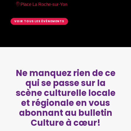
Place La Roche-sur-Yon
VOIR TOUS LES ÉVÉNEMENTS
Ne manquez rien de ce
qui se passe sur la
scène culturelle locale
et régionale en vous
abonnant au bulletin
Culture à cœur!