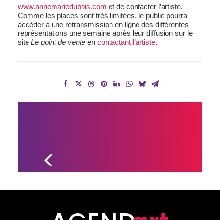
www.annemariedubois.com
et de contacter l’artiste.
Comme les places sont très limitées, le public pourra
accéder à une retransmission en ligne des différentes
représentations une semaine après leur diffusion sur le
site
Le point de vente
en
contactant l’artiste
.
UNE 
SCULPTURE 
MONUMENTALE 
INSTALLÉE SUR 
LES MURS 
EXTÉRIEURS DE 
CANIMEX