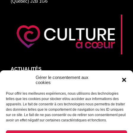
(Québec) J2B 1G6
ACTUALITÉS
AGEND’ART
Gérer le consentement aux
cookies
NOS ARTISTES
Pour offrir les meilleures expériences, nous utilisons des technologies
ÉDITIONS
telles que les cookies pour stocker et/ou accéder aux informations des
S’ABONNER
appareils. Le fait de consentir à ces technologies nous permettra de traiter
des données telles que le comportement de navigation ou les ID uniques
sur ce site. Le fait de ne pas consentir ou de retirer son consentement peut
Transmettre une information ou un commentaire :
avoir un effet négatif sur certaines caractéristiques et fonctions.
culturel@mrcdrummond.qc.ca