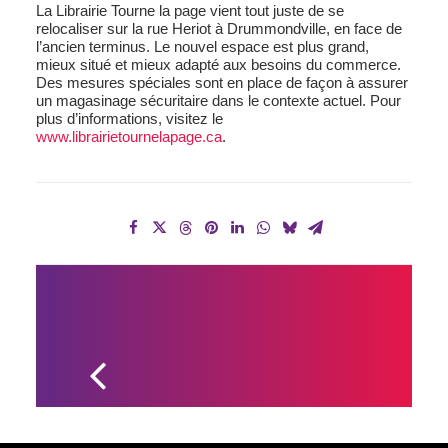
La Librairie Tourne la page vient tout juste de se
relocaliser sur la rue Heriot à Drummondville, en face de
l’ancien terminus. Le nouvel espace est plus grand,
mieux situé et mieux adapté aux besoins du commerce.
Des mesures spéciales sont en place de façon à assurer
un magasinage sécuritaire dans le contexte actuel. Pour
plus d’informations, visitez le
www.librairietournelapage.ca
.
LA SOCIÉTÉ 
D’HISTOIRE DE 
DRUMMOND 
SOUHAITE 
DOCUMENTER 
LA CRISE 
SANITAIRE 
ACTUELLE 
AVEC L’AIDE 