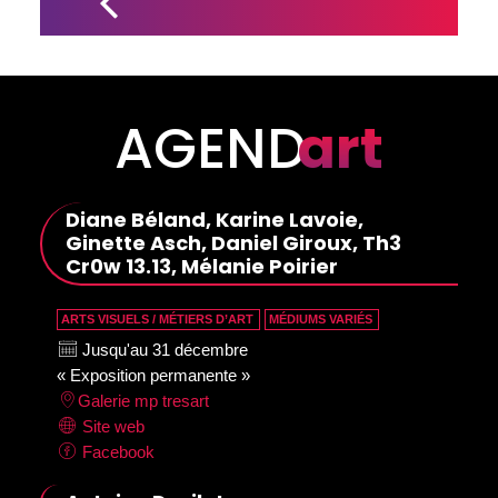
REÇOIT 
DES 
RECUEILS 
DE POÉSIE 
ET D'ARTS 
VISUELS
AGEND
art
Diane Béland, Karine Lavoie,
Ginette Asch, Daniel Giroux, Th3
Cr0w 13.13, Mélanie Poirier
ARTS VISUELS / MÉTIERS D’ART
MÉDIUMS VARIÉS
Jusqu'au 31 décembre
« Exposition permanente »
Galerie mp tresart
Site web
Facebook