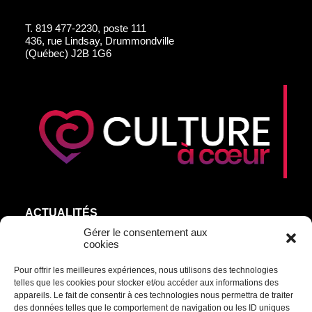
T.
819 477-2230, poste 111
436, rue Lindsay, Drummondville
(Québec) J2B 1G6
ACTUALITÉS
AGEND’ART
Gérer le consentement aux
cookies
NOS ARTISTES
Pour offrir les meilleures expériences, nous utilisons des technologies
ÉDITIONS
telles que les cookies pour stocker et/ou accéder aux informations des
S’ABONNER
appareils. Le fait de consentir à ces technologies nous permettra de traiter
des données telles que le comportement de navigation ou les ID uniques