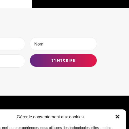
Gérer le consentement aux cookies
Transmettre une information ou un
les meilleures expériences, nous utilisons des technologies telles que les