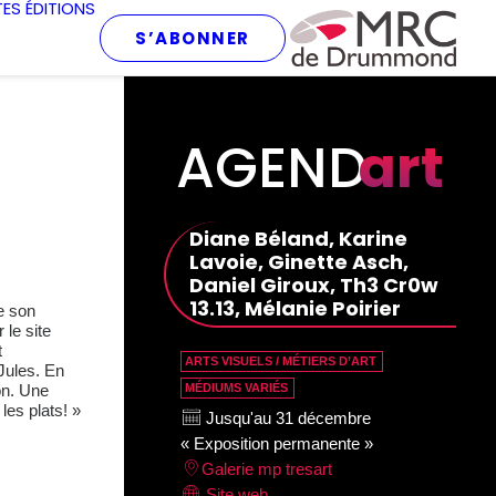
TES
ÉDITIONS
S’ABONNER
AGEND
art
Diane Béland, Karine
Lavoie, Ginette Asch,
Daniel Giroux, Th3 Cr0w
13.13, Mélanie Poirier
e son
 le site
t
ARTS VISUELS / MÉTIERS D’ART
Jules. En
on. Une
MÉDIUMS VARIÉS
les plats! »
Jusqu'au 31 décembre
« Exposition permanente »
Galerie mp tresart
Site web