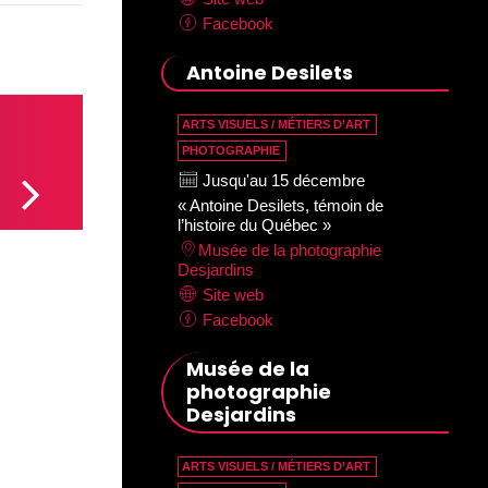
Facebook
Antoine Desilets
ARTS VISUELS / MÉTIERS D’ART
PHOTOGRAPHIE
Jusqu'au 15 décembre
« Antoine Desilets, témoin de
l’histoire du Québec »
Musée de la photographie
Desjardins
Site web
Facebook
Musée de la
photographie
Desjardins
ARTS VISUELS / MÉTIERS D’ART