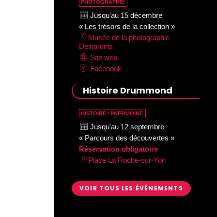
PHOTOGRAPHIE
Jusqu'au 15 décembre
« Les trésors de la collection »
Musée de la photographie
Desjardins
Site web
Facebook
Histoire Drummond
HISTOIRE / PATRIMOINE
Jusqu'au 12 septembre
« Parcours des découvertes »
Réservation obligatoire
Place La Roche-sur-Yon
VOIR TOUS LES ÉVÉNEMENTS