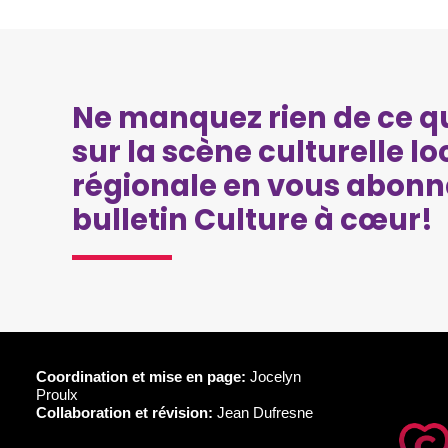
Ne manquez rien de ce qu
sur la scène culturelle lo
régionale en vous abonn
bulletin Culture à cœur!
Coordination et mise en page:
Jocelyn
Proulx
Collaboration et révision:
Jean Dufresne