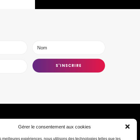
Gérer le consentement aux cookies
Transmettre une information ou un
les meilleures expériences, nous utilisons des technologies telles que les