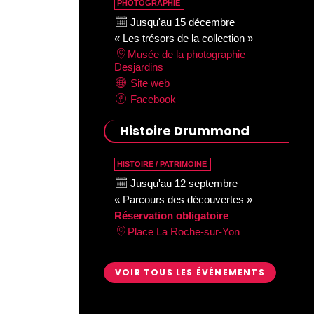
PHOTOGRAPHIE
Jusqu'au 15 décembre
« Les trésors de la collection »
Musée de la photographie
Desjardins
Site web
Facebook
Histoire Drummond
HISTOIRE / PATRIMOINE
Jusqu'au 12 septembre
« Parcours des découvertes »
Réservation obligatoire
Place La Roche-sur-Yon
VOIR TOUS LES ÉVÉNEMENTS