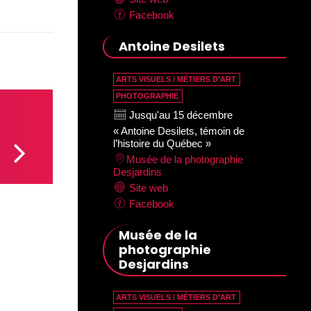
Facebook
Antoine Desilets
ARTS VISUELS / MÉTIERS D’ART
PHOTOGRAPHIE
Jusqu'au 15 décembre
« Antoine Desilets, témoin de
l’histoire du Québec »
Musée de la photographie
Desjardins
Site web
Facebook
Musée de la
photographie
Desjardins
ARTS VISUELS / MÉTIERS D’ART