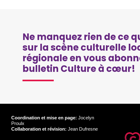
Ne manquez rien de ce qu
sur la scène culturelle lo
régionale en vous abonn
bulletin Culture à cœur!
Coordination et mise en page:
Jocelyn
Proulx
Collaboration et révision:
Jean Dufresne