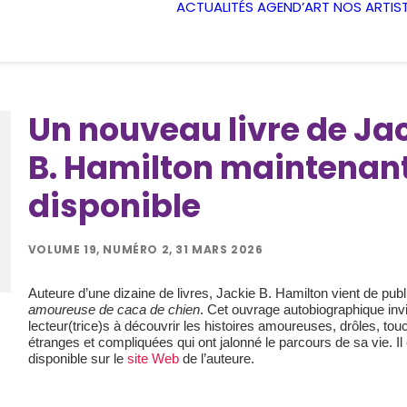
ACTUALITÉS
AGEND’ART
NOS ARTIS
Un nouveau livre de Ja
B. Hamilton maintenan
disponible
VOLUME 19, NUMÉRO 2, 31 MARS 2026
Auteure d’une dizaine de livres, Jackie B. Hamilton vient de publ
amoureuse de caca de chien
. Cet ouvrage autobiographique invi
lecteur(trice)s à découvrir les histoires amoureuses, drôles, tou
étranges et compliquées qui ont jalonné le parcours de sa vie. Il 
disponible sur le
site Web
de l’auteure.