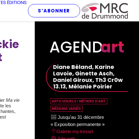
TES
ÉDITIONS
S’ABONNER
AGEND
art
ckie
t
Diane Béland, Karine
Lavoie, Ginette Asch,
Daniel Giroux, Th3 Cr0w
13.13, Mélanie Poirier
ier
Ma vie
ARTS VISUELS / MÉTIERS D’ART
te les
MÉDIUMS VARIÉS
chantes,
est
Jusqu'au 31 décembre
« Exposition permanente »
Galerie mp tresart
Site web