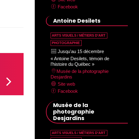
Facebook
Antoine Desilets
ARTS VISUELS / MÉTIERS D’ART
PHOTOGRAPHIE
Jusqu'au 15 décembre
« Antoine Desilets, témoin de
l’histoire du Québec »
Musée de la photographie
Desjardins
Site web
Facebook
Musée de la
photographie
Desjardins
ARTS VISUELS / MÉTIERS D’ART