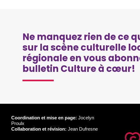
Ne manquez rien de ce qu
sur la scène culturelle lo
régionale en vous abonn
bulletin Culture à cœur!
Coordination et mise en page:
Jocelyn
Proulx
Collaboration et révision:
Jean Dufresne