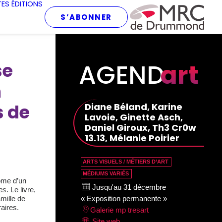
TES
ÉDITIONS
S’ABONNER
AGEND
art
se
n
s de
Diane Béland, Karine
Lavoie, Ginette Asch,
Daniel Giroux, Th3 Cr0w
13.13, Mélanie Poirier
ARTS VISUELS / MÉTIERS D’ART
MÉDIUMS VARIÉS
ome d’un
Jusqu'au 31 décembre
es
. Le livre,
mille de
« Exposition permanente »
raires.
Galerie mp tresart
Site web