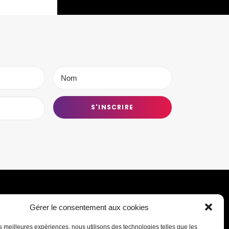
Gérer le consentement aux cookies
Transmettre une information ou un
les meilleures expériences, nous utilisons des technologies telles que les