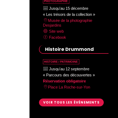
PHOTOGRAPHIE
Jusqu'au 15 décembre
« Les trésors de la collection »
Musée de la photographie
Desjardins
Site web
Facebook
Histoire Drummond
HISTOIRE / PATRIMOINE
Jusqu'au 12 septembre
« Parcours des découvertes »
Réservation obligatoire
Place La Roche-sur-Yon
VOIR TOUS LES ÉVÉNEMENTS