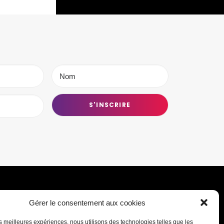
Gérer le consentement aux cookies
Transmettre une information ou un
les meilleures expériences, nous utilisons des technologies telles que les