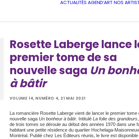
ACTUALITÉS
AGEND’ART
NOS ARTIS
Rosette Laberge lance l
premier tome de sa
nouvelle saga
Un bonh
à bâtir
VOLUME 14, NUMÉRO 4, 21 MAI 2021
La romancière Rosette Laberge vient de lancer le premier tome
nouvelle saga
Un bonheur à bâtir
. Intitulé
La folie des grandeurs
de trois tomes se déroule au début des années 1970 dans une f
habitant une petite résidence du quartier Hochelaga-Maisonneu
Montréal. Publié chez Les Éditeurs réunis, le livre est disponibl