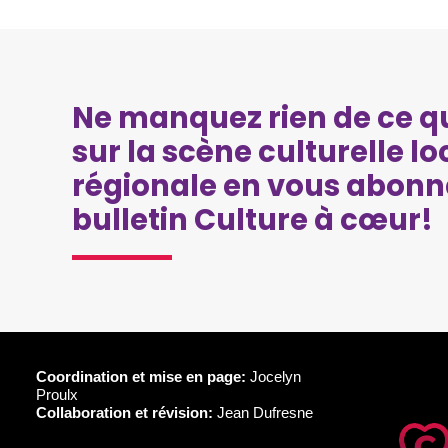
Ne manquez rien de ce qu
sur la scène culturelle lo
régionale en vous abonn
bulletin Culture à cœur!
Coordination et mise en page:
Jocelyn
Proulx
Collaboration et révision:
Jean Dufresne