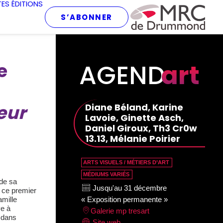
TES
ÉDITIONS
S’ABONNER
AGEND
art
e
eur
Diane Béland, Karine
Lavoie, Ginette Asch,
Daniel Giroux, Th3 Cr0w
13.13, Mélanie Poirier
ARTS VISUELS / MÉTIERS D’ART
MÉDIUMS VARIÉS
 de sa
Jusqu'au 31 décembre
, ce premier
amille
« Exposition permanente »
ve à
Galerie mp tresart
e dans
Site web