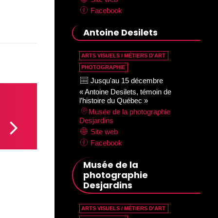
Facebook
Antoine Desilets
ARTS VISUELS / MÉTIERS D’ART
PHOTOGRAPHIE
Jusqu'au 15 décembre
« Antoine Desilets, témoin de
l’histoire du Québec »
Musée de la photographie
Desjardins
Site web
Facebook
Musée de la
photographie
Desjardins
ARTS VISUELS / MÉTIERS D’ART