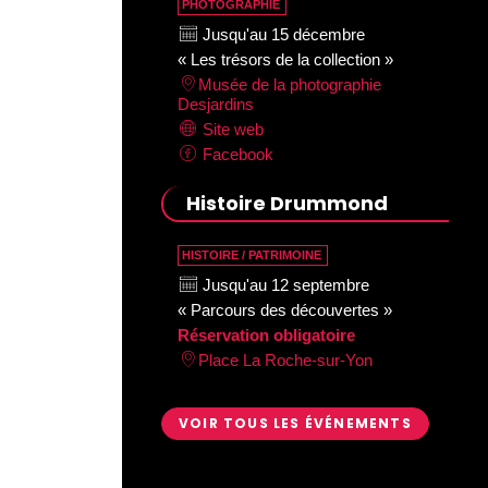
PHOTOGRAPHIE
Jusqu'au 15 décembre
« Les trésors de la collection »
Musée de la photographie
Desjardins
Site web
Facebook
Histoire Drummond
HISTOIRE / PATRIMOINE
Jusqu'au 12 septembre
« Parcours des découvertes »
Réservation obligatoire
Place La Roche-sur-Yon
VOIR TOUS LES ÉVÉNEMENTS