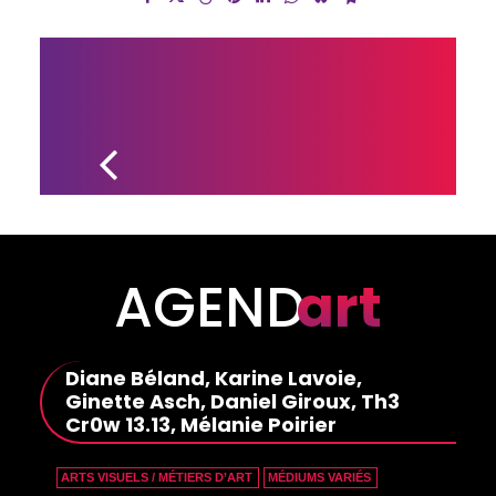
FLOTS : 
UN 
NOUVEAU 
ROMAN 
DE 
PATRICK 
SENÉCAL
AGEND
art
Diane Béland, Karine Lavoie,
Ginette Asch, Daniel Giroux, Th3
Cr0w 13.13, Mélanie Poirier
ARTS VISUELS / MÉTIERS D’ART
MÉDIUMS VARIÉS