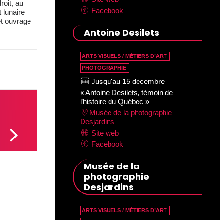
oit, au
Facebook
 lunaire
et ouvrage
Antoine Desilets
ARTS VISUELS / MÉTIERS D’ART
PHOTOGRAPHIE
Jusqu'au 15 décembre
« Antoine Desilets, témoin de
l’histoire du Québec »
Musée de la photographie
Desjardins
Site web
Facebook
Musée de la
photographie
Desjardins
ARTS VISUELS / MÉTIERS D’ART