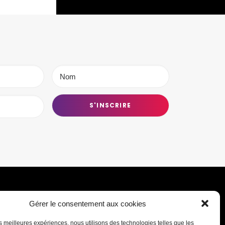
Gérer le consentement aux cookies
Transmettre une information ou un
les meilleures expériences, nous utilisons des technologies telles que les