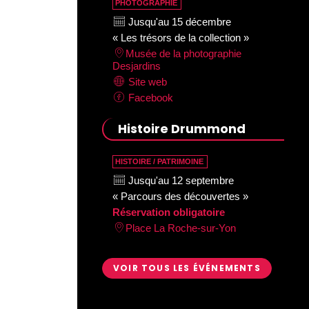
PHOTOGRAPHIE
Jusqu'au 15 décembre
« Les trésors de la collection »
Musée de la photographie
Desjardins
Site web
Facebook
Histoire Drummond
HISTOIRE / PATRIMOINE
Jusqu'au 12 septembre
« Parcours des découvertes »
Réservation obligatoire
Place La Roche-sur-Yon
VOIR TOUS LES ÉVÉNEMENTS