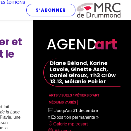
TES
ÉDITIONS
S’ABONNER
AGEND
art
er et
 le
Diane Béland, Karine
Lavoie, Ginette Asch,
Daniel Giroux, Th3 Cr0w
13.13, Mélanie Poirier
ARTS VISUELS / MÉTIERS D’ART
MÉDIUMS VARIÉS
 fait
Jusqu'au 31 décembre
de la Lune
Flavie, une
« Exposition permanente »
t son
Galerie mp tresart
e la
Site web