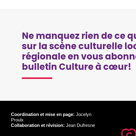
Ne manquez rien de ce qu
sur la scène culturelle lo
régionale en vous abonn
bulletin Culture à cœur!
Coordination et mise en page:
Jocelyn
Proulx
Collaboration et révision:
Jean Dufresne