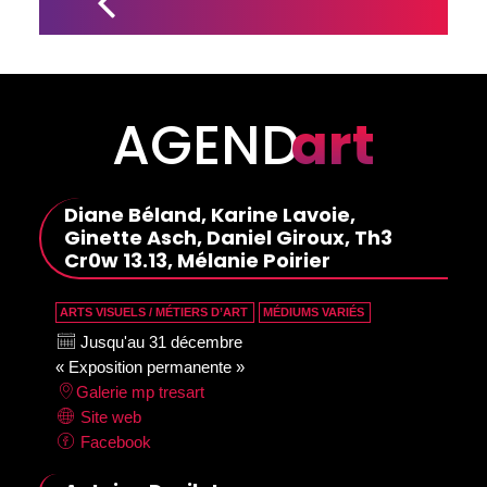
PUBLIENT 
UN 
NOUVEAU 
LIVRE 
D'ART
AGEND
art
Diane Béland, Karine Lavoie,
Ginette Asch, Daniel Giroux, Th3
Cr0w 13.13, Mélanie Poirier
ARTS VISUELS / MÉTIERS D’ART
MÉDIUMS VARIÉS
Jusqu'au 31 décembre
« Exposition permanente »
Galerie mp tresart
Site web
Facebook