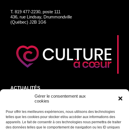
T.
819 477-2230, poste 111
436, rue Lindsay, Drummondville
(Québec) J2B 1G6
ACTUALITÉS
AGEND’ART
Gérer le consentement aux
cookies
NOS ARTISTES
Pour offrir les meilleures expériences, nous utilisons des technologies
ÉDITIONS
telles que les cookies pour stocker et/ou accéder aux informations des
S’ABONNER
appareils. Le fait de consentir à ces technologies nous permettra de traiter
des données telles que le comportement de navigation ou les ID uniques