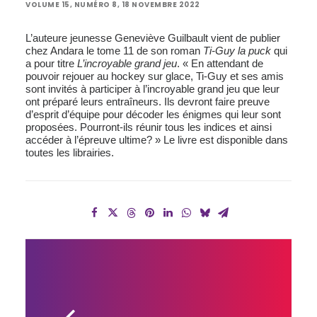
VOLUME 15, NUMÉRO 8, 18 NOVEMBRE 2022
L’auteure jeunesse Geneviève Guilbault vient de publier
chez Andara le tome 11 de son roman
Ti-Guy la puck
qui
a pour titre
L’incroyable grand jeu
. « En attendant de
pouvoir rejouer au hockey sur glace, Ti-Guy et ses amis
sont invités à participer à l’incroyable grand jeu que leur
ont préparé leurs entraîneurs. Ils devront faire preuve
d’esprit d’équipe pour décoder les énigmes qui leur sont
proposées. Pourront-ils réunir tous les indices et ainsi
accéder à l’épreuve ultime? » Le livre est disponible dans
toutes les librairies.
LES 
ÉDITION 
MP 
TRESART 