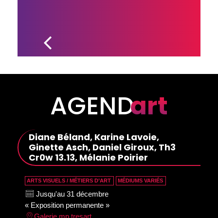
L’ÉCOLE DE 
DANSE INVIVO DE 
BÉCANCOUR 
FUSIONNE AVEC 
FORMATION 
DANSE DE 
DRUMMONDVILLE
AGEND
art
Diane Béland, Karine Lavoie,
Ginette Asch, Daniel Giroux, Th3
Cr0w 13.13, Mélanie Poirier
ARTS VISUELS / MÉTIERS D’ART
MÉDIUMS VARIÉS
Jusqu'au 31 décembre
« Exposition permanente »
Galerie mp tresart