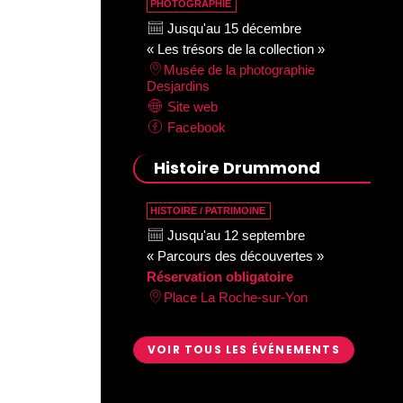
PHOTOGRAPHIE
Jusqu'au 15 décembre
« Les trésors de la collection »
Musée de la photographie
Desjardins
Site web
Facebook
Histoire Drummond
HISTOIRE / PATRIMOINE
Jusqu'au 12 septembre
« Parcours des découvertes »
Réservation obligatoire
Place La Roche-sur-Yon
VOIR TOUS LES ÉVÉNEMENTS