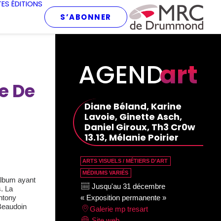
TES
ÉDITIONS
S’ABONNER
AGEND
art
e De
Diane Béland, Karine
Lavoie, Ginette Asch,
Daniel Giroux, Th3 Cr0w
13.13, Mélanie Poirier
ARTS VISUELS / MÉTIERS D’ART
MÉDIUMS VARIÉS
album ayant
Jusqu'au 31 décembre
. La
ntony
« Exposition permanente »
Beaudoin
Galerie mp tresart
Site web