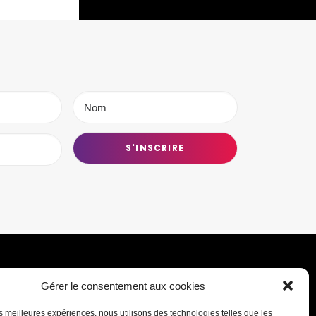
Gérer le consentement aux cookies
Transmettre une information ou un
les meilleures expériences, nous utilisons des technologies telles que les