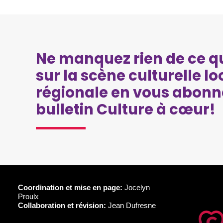
Ne manquez rien de ce qu
sur la scène culturelle lo
régionale en vous abonn
bulletin Culture à cœur!
Coordination et mise en page:
Jocelyn
Proulx
Collaboration et révision:
Jean Dufresne