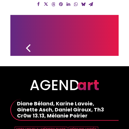
UN 
PARTENARIAT 
RENOUVELÉ 
POUR LE MUSÉE 
DE LA 
PHOTOGRAPHIE 
DESJARDINS
AGEND
art
Diane Béland, Karine Lavoie,
Ginette Asch, Daniel Giroux, Th3
Cr0w 13.13, Mélanie Poirier