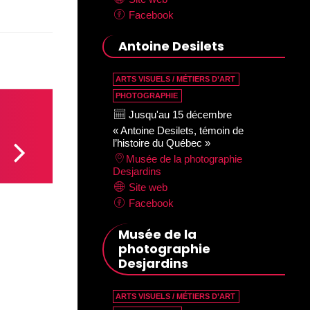
Facebook
Antoine Desilets
ARTS VISUELS / MÉTIERS D’ART
PHOTOGRAPHIE
Jusqu'au 15 décembre
« Antoine Desilets, témoin de
l’histoire du Québec »
Musée de la photographie
Desjardins
Site web
Facebook
Musée de la
photographie
Desjardins
ARTS VISUELS / MÉTIERS D’ART