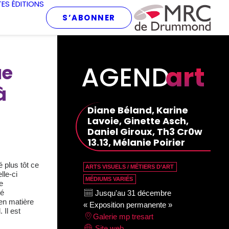
TES
ÉDITIONS
S’ABONNER
AGEND
art
ue
à
Diane Béland, Karine
Lavoie, Ginette Asch,
Daniel Giroux, Th3 Cr0w
13.13, Mélanie Poirier
 plus tôt ce
ARTS VISUELS / MÉTIERS D’ART
lle-ci
MÉDIUMS VARIÉS
e
té
Jusqu'au 31 décembre
 en matière
« Exposition permanente »
 Il est
Galerie mp tresart
Site web