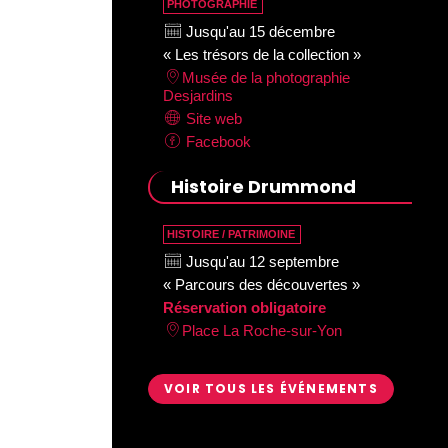
PHOTOGRAPHIE
Jusqu'au 15 décembre
« Les trésors de la collection »
Musée de la photographie
Desjardins
Site web
Facebook
Histoire Drummond
HISTOIRE / PATRIMOINE
Jusqu'au 12 septembre
« Parcours des découvertes »
Réservation obligatoire
Place La Roche-sur-Yon
VOIR TOUS LES ÉVÉNEMENTS