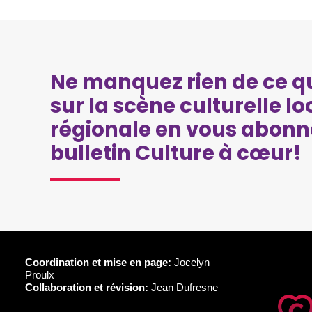
Ne manquez rien de ce qu
sur la scène culturelle lo
régionale en vous abonn
bulletin Culture à cœur!
Coordination et mise en page:
Jocelyn
Proulx
Collaboration et révision:
Jean Dufresne