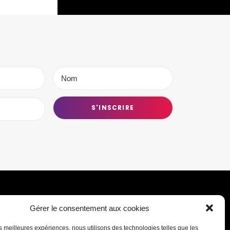
Gérer le consentement aux cookies
Transmettre une information ou un
les meilleures expériences, nous utilisons des technologies telles que les