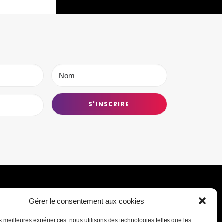
Gérer le consentement aux cookies
Transmettre une information ou un
les meilleures expériences, nous utilisons des technologies telles que les