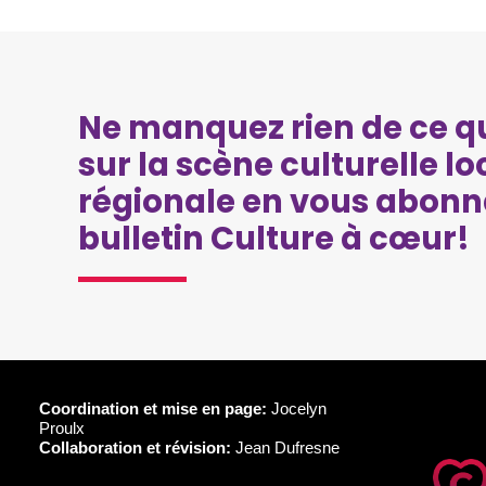
Ne manquez rien de ce qu
sur la scène culturelle lo
régionale en vous abonn
bulletin Culture à cœur!
Coordination et mise en page:
Jocelyn
Proulx
Collaboration et révision:
Jean Dufresne