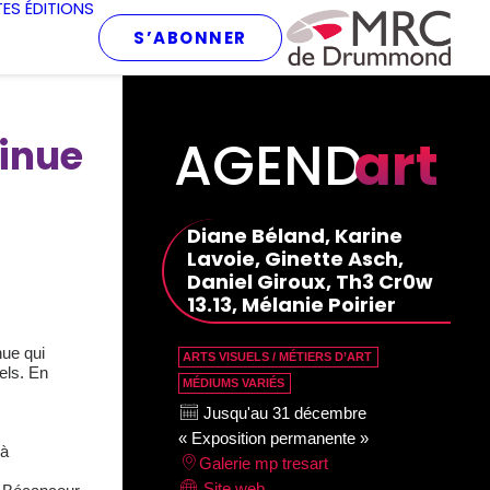
TES
ÉDITIONS
S’ABONNER
AGEND
art
tinue
Diane Béland, Karine
Lavoie, Ginette Asch,
Daniel Giroux, Th3 Cr0w
13.13, Mélanie Poirier
nue qui
ARTS VISUELS / MÉTIERS D’ART
els. En
MÉDIUMS VARIÉS
Jusqu'au 31 décembre
« Exposition permanente »
 à
Galerie mp tresart
Site web