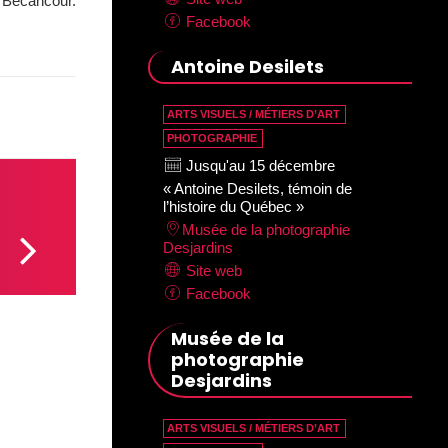
 à Bécancour.
Facebook
Antoine Desilets
ARTS VISUELS / MÉTIERS D’ART
PHOTOGRAPHIE
Jusqu'au 15 décembre
« Antoine Desilets, témoin de
l’histoire du Québec »
Musée de la photographie
Desjardins
Site web
Facebook
Musée de la
photographie
Desjardins
ARTS VISUELS / MÉTIERS D’ART