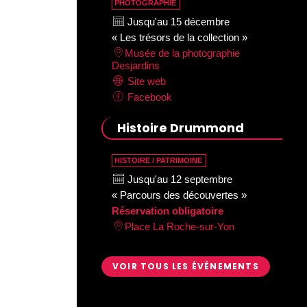
PHOTOGRAPHIE
Jusqu'au 15 décembre
« Les trésors de la collection »
Musée de la photographie
Desjardins
Site web
Facebook
Histoire Drummond
HISTOIRE / PATRIMOINE
Jusqu'au 12 septembre
« Parcours des découvertes »
Réservation obligatoire
Place La Roche-sur-Yon
VOIR TOUS LES ÉVÉNEMENTS