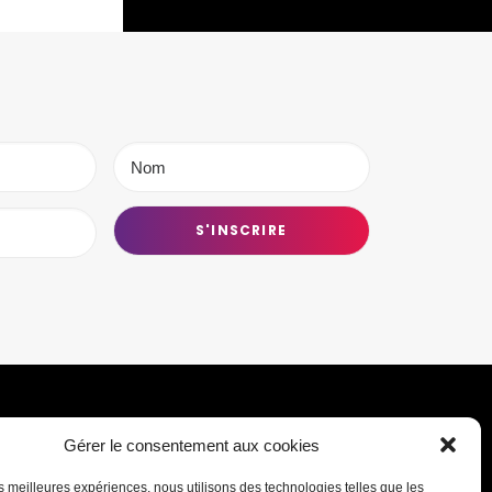
Gérer le consentement aux cookies
Transmettre une information ou un
les meilleures expériences, nous utilisons des technologies telles que les