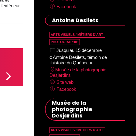
es et
l’extérieur
Facebook
Antoine Desilets
ARTS VISUELS / MÉTIERS D’ART
PHOTOGRAPHIE
Jusqu'au 15 décembre
« Antoine Desilets, témoin de
l’histoire du Québec »
Musée de la photographie
Desjardins
Site web
Facebook
Musée de la
photographie
Desjardins
ARTS VISUELS / MÉTIERS D’ART