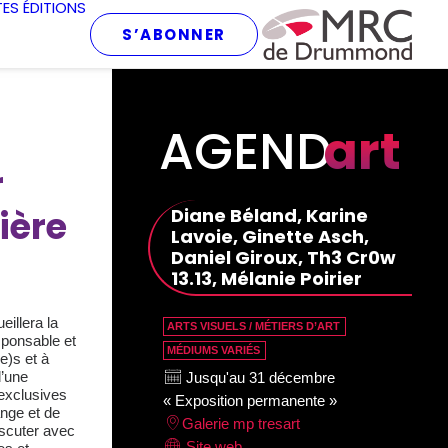
TES
ÉDITIONS
S’ABONNER
AGEND
art
r
ière
Diane Béland, Karine
Lavoie, Ginette Asch,
Daniel Giroux, Th3 Cr0w
13.13, Mélanie Poirier
eillera la
ARTS VISUELS / MÉTIERS D’ART
sponsable et
MÉDIUMS VARIÉS
e)s et à
d’une
Jusqu'au 31 décembre
exclusives
« Exposition permanente »
ange et de
Galerie mp tresart
iscuter avec
Site web