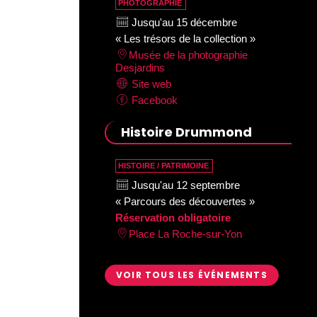
PHOTOGRAPHIE
Jusqu'au 15 décembre
« Les trésors de la collection »
Musée de la photographie
Desjardins
Site web
Facebook
Histoire Drummond
HISTOIRE / PATRIMOINE
Jusqu'au 12 septembre
« Parcours des découvertes »
Réservation obligatoire
Place La Roche-sur-Yon
VOIR TOUS LES ÉVÉNEMENTS