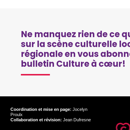
Ne manquez rien de ce qu
sur la scène culturelle lo
régionale en vous abonn
bulletin Culture à cœur!
Coordination et mise en page:
Jocelyn
Proulx
Collaboration et révision:
Jean Dufresne