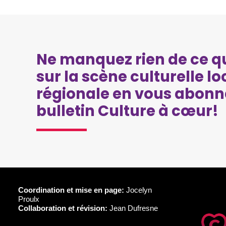
Ne manquez rien de ce qu
sur la scène culturelle lo
régionale en vous abonn
bulletin Culture à cœur!
Coordination et mise en page:
Jocelyn
Proulx
Collaboration et révision:
Jean Dufresne