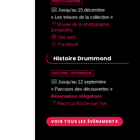
PHOTOGRAPHIE
Jusqu'au 15 décembre
« Les trésors de la collection »
Musée de la photographie
Desjardins
Site web
Facebook
Histoire Drummond
HISTOIRE / PATRIMOINE
Jusqu'au 12 septembre
« Parcours des découvertes »
Réservation obligatoire
Place La Roche-sur-Yon
VOIR TOUS LES ÉVÉNEMENTS