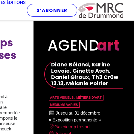
TES
ÉDITIONS
S’ABONNER
AGEND
art
eps
ses
Diane Béland, Karine
Lavoie, Ginette Asch,
Daniel Giroux, Th3 Cr0w
13.13, Mélanie Poirier
it à
ARTS VISUELS / MÉTIERS D’ART
en
MÉDIUMS VARIÉS
alle
 remportée
Jusqu'au 31 décembre
emporté le
« Exposition permanente »
danseuse
Galerie mp tresart
Anouck
Site web