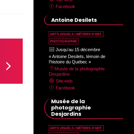
Facebook
Antoine Desilets
ARTS VISUELS / MÉTIERS D’ART
PHOTOGRAPHIE
Jusqu'au 15 décembre
« Antoine Desilets, témoin de
l’histoire du Québec »
Musée de la photographie
Desjardins
Site web
Facebook
Musée de la
photographie
Desjardins
ARTS VISUELS / MÉTIERS D’ART