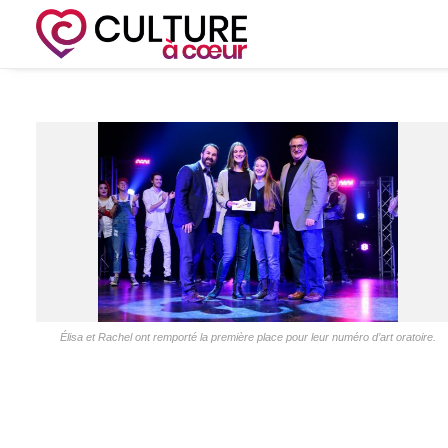
Élisa et Rachel ont remporté la première place pour leur numéro d’art oratoire.