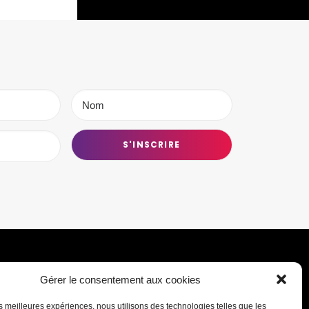
Gérer le consentement aux cookies
Transmettre une information ou un
les meilleures expériences, nous utilisons des technologies telles que les