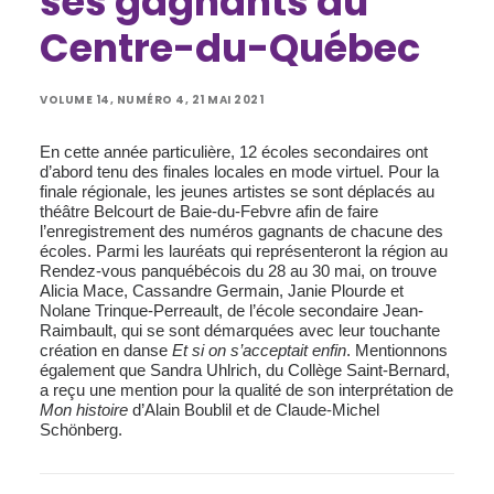
ses gagnants au
Centre-du-Québec
VOLUME 14, NUMÉRO 4, 21 MAI 2021
En cette année particulière, 12 écoles secondaires ont
d’abord tenu des finales locales en mode virtuel. Pour la
finale régionale, les jeunes artistes se sont déplacés au
théâtre Belcourt de Baie-du-Febvre afin de faire
l’enregistrement des numéros gagnants de chacune des
écoles. Parmi les lauréats qui représenteront la région au
Rendez-vous panquébécois du 28 au 30 mai, on trouve
Alicia Mace, Cassandre Germain, Janie Plourde et
Nolane Trinque-Perreault, de l’école secondaire Jean-
Raimbault, qui se sont démarquées avec leur touchante
création en danse
Et si on s’acceptait enfin
. Mentionnons
également que Sandra Uhlrich, du Collège Saint-Bernard,
a reçu une mention pour la qualité de son interprétation de
Mon histoire
d’Alain Boublil et de Claude-Michel
Schönberg.