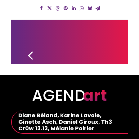
L’ARTISTE 
JOHANNE 
LAFOND 
OUVRE 
SON 
NOUVEL 
ATELIER-
GALERIE
AGEND
art
Diane Béland, Karine Lavoie,
Ginette Asch, Daniel Giroux, Th3
Cr0w 13.13, Mélanie Poirier