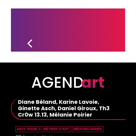
OFFRE DE 
FORMATION 
CONTINUE 
DE CULTURE 
CENTRE-
DU-QUÉBEC
AGEND
art
Diane Béland, Karine Lavoie,
Ginette Asch, Daniel Giroux, Th3
Cr0w 13.13, Mélanie Poirier
ARTS VISUELS / MÉTIERS D’ART
MÉDIUMS VARIÉS