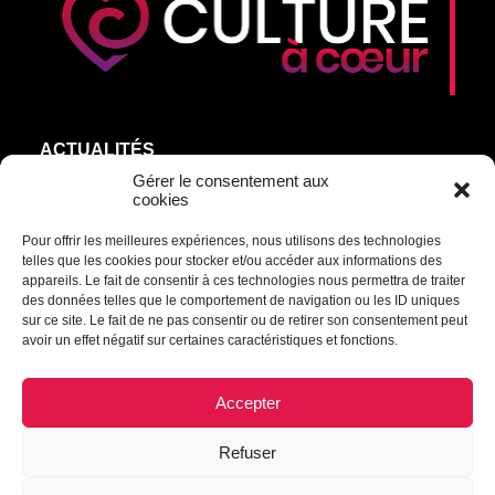
ACTUALITÉS
AGEND’ART
Gérer le consentement aux
cookies
NOS ARTISTES
Pour offrir les meilleures expériences, nous utilisons des technologies
ÉDITIONS
telles que les cookies pour stocker et/ou accéder aux informations des
S’ABONNER
appareils. Le fait de consentir à ces technologies nous permettra de traiter
des données telles que le comportement de navigation ou les ID uniques
sur ce site. Le fait de ne pas consentir ou de retirer son consentement peut
Transmettre une information ou un commentaire :
avoir un effet négatif sur certaines caractéristiques et fonctions.
culturel@mrcdrummond.qc.ca
Accepter
Refuser
© 2021 Culture à cœur | Tous droits réservés.