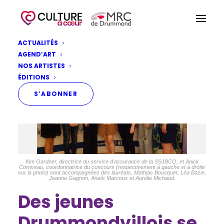
ACTUALITÉS
AGEND’ART
NOS ARTISTES
ÉDITIONS
S’ABONNER
Kim Gardner, directrice du service d'assurance de la SSJBCQ, et Anick
Corriveau, coordonnatrice du concours (respectivement à gauche et à droite
sur la photo) sont accompagnées des lauréats, Mathias Bousquet, Léa Bazin,
Jeanne Gagnon, Anaïs Marcoux et Aurélie Michaud.
Des jeunes
Drummondvillois se