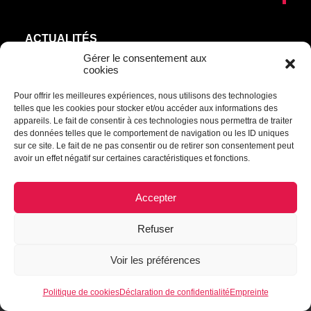
ACTUALITÉS
AGEND’ART
Gérer le consentement aux
cookies
NOS ARTISTES
Pour offrir les meilleures expériences, nous utilisons des technologies
ÉDITIONS
telles que les cookies pour stocker et/ou accéder aux informations des
S’ABONNER
appareils. Le fait de consentir à ces technologies nous permettra de traiter
des données telles que le comportement de navigation ou les ID uniques
sur ce site. Le fait de ne pas consentir ou de retirer son consentement peut
Transmettre une information ou un commentaire :
avoir un effet négatif sur certaines caractéristiques et fonctions.
culturel@mrcdrummond.qc.ca
Accepter
Refuser
© 2021 Culture à cœur | Tous droits réservés.
Voir les préférences
Déclaration de confidentialité
|
Politique de cookies
|
Empreinte
|
Avertissement
Politique de cookies
Déclaration de confidentialité
Empreinte