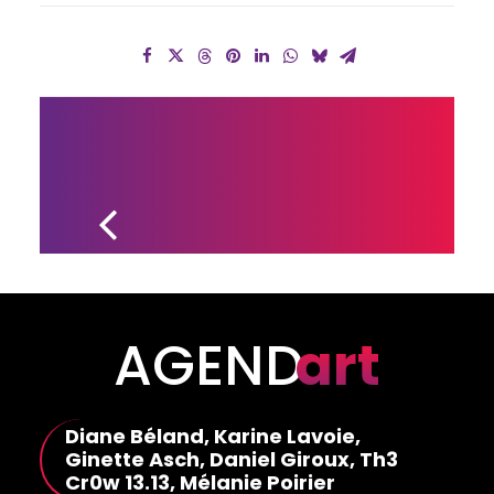
APPEL DE 
CANDIDATURES 
POUR LE 
RÉPERTOIRE 
D'ANIMATION 
DE RÉSEAU 
BIBLIO CQLM
AGEND
art
Diane Béland, Karine Lavoie,
Ginette Asch, Daniel Giroux, Th3
Cr0w 13.13, Mélanie Poirier