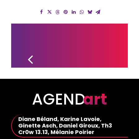
LES 
RÉCIPIENDAIRES 
DE L’ORDRE DE 
DRUMMONDVILLE 
DÉVOILÉS
AGEND
art
Diane Béland, Karine Lavoie,
Ginette Asch, Daniel Giroux, Th3
Cr0w 13.13, Mélanie Poirier