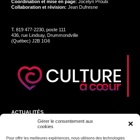
Coordination et mise en page:
Jocelyn Proulx
Collaboration et révision:
Jean Dufresne
T.
819 477-2230, poste 111
436, rue Lindsay, Drummondville
(Québec) J2B 1G6
ACTUALITÉS
AGEND’ART
Gérer le consentement aux
cookies
NOS ARTISTES
Pour offrir les meilleures expériences, nous utilisons des technologies
ÉDITIONS