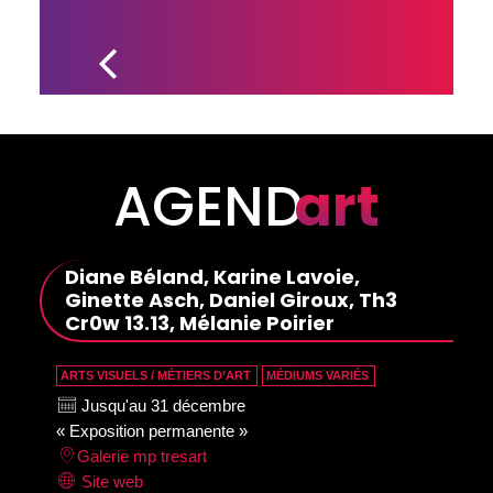
L’APPEL DE 
CANDIDATURES 
POUR LA 21E 
ÉDITION DU 
GALART EST 
LANCÉ!
AGEND
art
Diane Béland, Karine Lavoie,
Ginette Asch, Daniel Giroux, Th3
Cr0w 13.13, Mélanie Poirier
ARTS VISUELS / MÉTIERS D’ART
MÉDIUMS VARIÉS
Jusqu'au 31 décembre
« Exposition permanente »
Galerie mp tresart
Site web