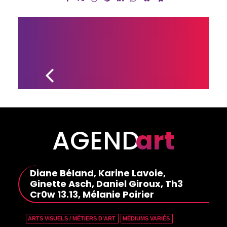
LE FESTIVAL 
ARTSCÈNE DU 
CÉGEP DRUMMOND 
LANCE UN TOUT 
NOUVEAU 
CONCOURS 
MULTIDISCIPLINAIRE
AGEND
art
Diane Béland, Karine Lavoie,
Ginette Asch, Daniel Giroux, Th3
Cr0w 13.13, Mélanie Poirier
ARTS VISUELS / MÉTIERS D’ART
MÉDIUMS VARIÉS