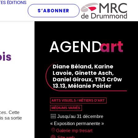
TES
ÉDITIONS
S’ABONNER
AGEND
art
is
Diane Béland, Karine
Lavoie, Ginette Asch,
Daniel Giroux, Th3 Cr0w
13.13, Mélanie Poirier
ARTS VISUELS / MÉTIERS D’ART
MÉDIUMS VARIÉS
ces
. Cette
Jusqu'au 31 décembre
is sa sortie
« Exposition permanente »
Galerie mp tresart
Site web