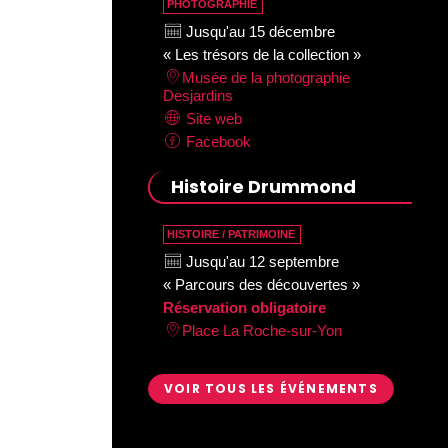
PHOTOGRAPHIE
Jusqu'au 15 décembre
« Les trésors de la collection »
Musée de la photographie
Desjardins
Site web
Facebook
Histoire Drummond
HISTOIRE / PATRIMOINE
Jusqu'au 12 septembre
« Parcours des découvertes »
Réservation obligatoire
Place La Roche-sur-Yon
VOIR TOUS LES ÉVÉNEMENTS