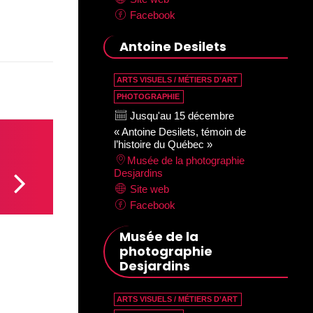
Facebook
Antoine Desilets
ARTS VISUELS / MÉTIERS D’ART
PHOTOGRAPHIE
Jusqu'au 15 décembre
« Antoine Desilets, témoin de
l’histoire du Québec »
Musée de la photographie
Desjardins
Site web
Facebook
Musée de la
photographie
Desjardins
ARTS VISUELS / MÉTIERS D’ART