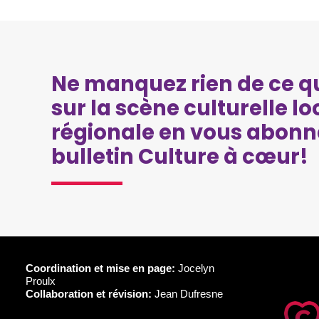
Ne manquez rien de ce qu
sur la scène culturelle lo
régionale en vous abonn
bulletin Culture à cœur!
Coordination et mise en page:
Jocelyn
Proulx
Collaboration et révision:
Jean Dufresne