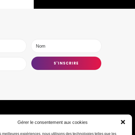
Gérer le consentement aux cookies
Transmettre une information ou un
les meilleures expériences, nous utilisons des technologies telles que les