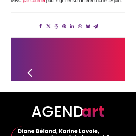
MRC
par courriel
pour signifier son intérêt d’ici le 19 juin.
UN NOUVEAU 
PROJET 
PARTICIPATIF 
DE JULIE 
LAMBERT
AGEND
art
Diane Béland, Karine Lavoie,