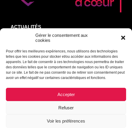
ACTUALITÉS
AGEND’ART
Gérer le consentement aux
cookies
NOS ARTISTES
Pour offrir les meilleures expériences, nous utilisons des technologies
ÉDITIONS
telles que les cookies pour stocker et/ou accéder aux informations des
S’ABONNER
appareils. Le fait de consentir à ces technologies nous permettra de traiter
des données telles que le comportement de navigation ou les ID uniques
sur ce site. Le fait de ne pas consentir ou de retirer son consentement peut
Transmettre une information ou un commentaire :
avoir un effet négatif sur certaines caractéristiques et fonctions.
culturel@mrcdrummond.qc.ca
Accepter
Refuser
© 2021 Culture à cœur | Tous droits réservés.
Voir les préférences
Déclaration de confidentialité
|
Politique de cookies
|
Empreinte
|
Avertissement