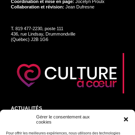
Coordination et mise en page:
Jocelyn Proulx
Collaboration et révision:
Jean Dufresne
T.
819 477-2230, poste 111
436, rue Lindsay, Drummondville
(Québec) J2B 1G6
ACTUALITÉS
AGEND’ART
Gérer le consentement aux
cookies
NOS ARTISTES
Pour offrir les meilleures expériences, nous utilisons des technologies
ÉDITIONS