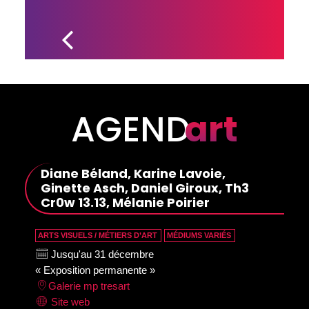
BRIGITTE 
BEAUDOIN 
REÇOIT LE 
PRIX 
GEORGES-
DOR
AGEND
art
Diane Béland, Karine Lavoie,
Ginette Asch, Daniel Giroux, Th3
Cr0w 13.13, Mélanie Poirier
ARTS VISUELS / MÉTIERS D’ART
MÉDIUMS VARIÉS
Jusqu'au 31 décembre
« Exposition permanente »
Galerie mp tresart
Site web