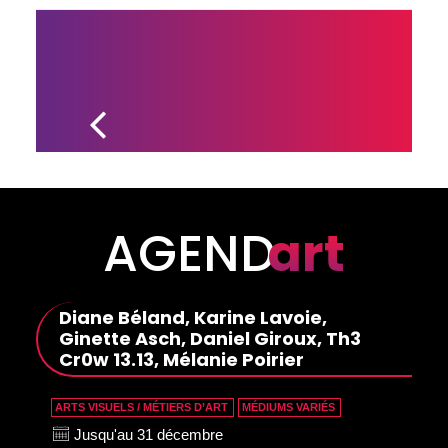
UN EXTRAIT 
DU 6E 
ALBUM DE 
BRIGITTE 
BOISJOLI 
DÉVOILÉ 
RÉCEMMENT
AGEND
art
Diane Béland, Karine Lavoie,
Ginette Asch, Daniel Giroux, Th3
Cr0w 13.13, Mélanie Poirier
ARTS VISUELS / MÉTIERS D’ART
MÉDIUMS VARIÉS
Jusqu'au 31 décembre