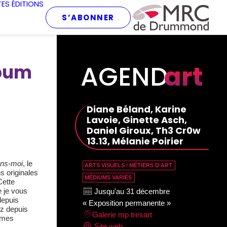
TES
ÉDITIONS
S’ABONNER
AGEND
art
lbum
Diane Béland, Karine
Lavoie, Ginette Asch,
Daniel Giroux, Th3 Cr0w
13.13, Mélanie Poirier
ns-moi
, le
ARTS VISUELS / MÉTIERS D’ART
s originales
MÉDIUMS VARIÉS
Cette
e je vous
Jusqu'au 31 décembre
depuis
« Exposition permanente »
ez depuis
Galerie mp tresart
rmes
Site web