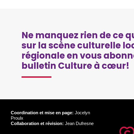
Ne manquez rien de ce qu
sur la scène culturelle lo
régionale en vous abonn
bulletin Culture à cœur!
Coordination et mise en page:
Jocelyn
Proulx
Collaboration et révision:
Jean Dufresne