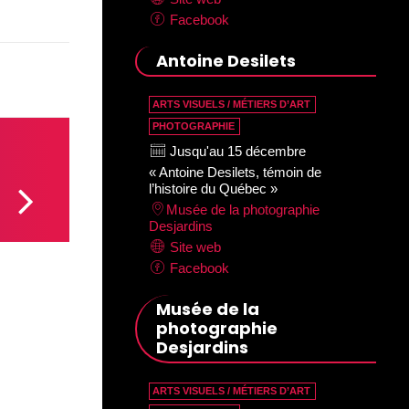
Facebook
Antoine Desilets
ARTS VISUELS / MÉTIERS D’ART
PHOTOGRAPHIE
Jusqu'au 15 décembre
« Antoine Desilets, témoin de
l’histoire du Québec »
Musée de la photographie
Desjardins
Site web
Facebook
Musée de la
photographie
Desjardins
ARTS VISUELS / MÉTIERS D’ART