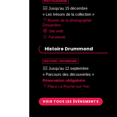
PHOTOGRAPHIE
Jusqu'au 15 décembre
« Les trésors de la collection »
Musée de la photographie
Desjardins
Site web
Facebook
Histoire Drummond
HISTOIRE / PATRIMOINE
Jusqu'au 12 septembre
« Parcours des découvertes »
Réservation obligatoire
Place La Roche-sur-Yon
VOIR TOUS LES ÉVÉNEMENTS