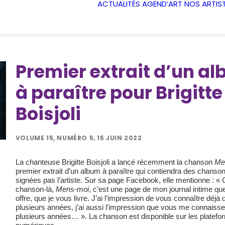
ACTUALITÉS
AGEND’ART
NOS ARTIS
Premier extrait d’un a
à paraître pour Brigitte
Boisjoli
VOLUME 15, NUMÉRO 5, 15 JUIN 2022
La chanteuse Brigitte Boisjoli a lancé récemment la chanson
Me
premier extrait d’un album à paraître qui contiendra des chanson
signées pas l’artiste. Sur sa page Facebook, elle mentionne : « 
chanson-là,
Mens-moi
, c’est une page de mon journal intime qu
offre, que je vous livre. J’ai l’impression de vous connaître déjà 
plusieurs années, j’ai aussi l’impression que vous me connaiss
plusieurs années… ». La chanson est disponible sur les platefo