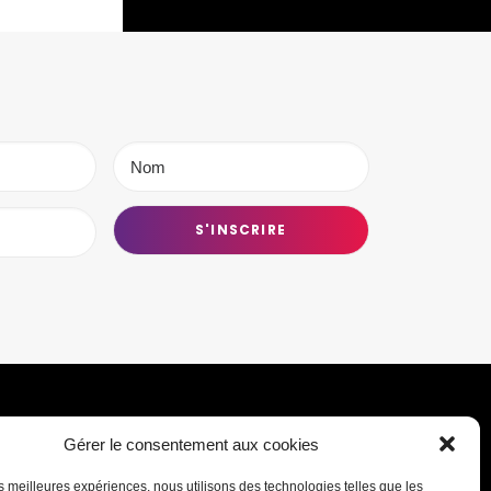
Gérer le consentement aux cookies
Transmettre une information ou un
les meilleures expériences, nous utilisons des technologies telles que les