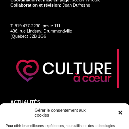
Collaboration et révision:
Jean Dufresne
T.
819 477-2230, poste 111
436, rue Lindsay, Drummondville
(Québec) J2B 1G6
ACTUALITÉS
AGEND’ART
Gérer le consentement aux
cookies
NOS ARTISTES
Pour offrir les meilleures expériences, nous utilisons des technologies
ÉDITIONS