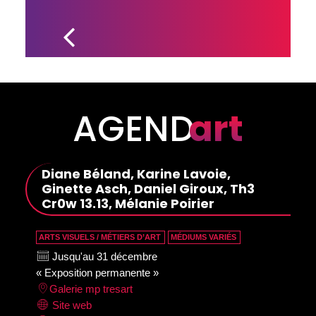
LISA RIENDEAU 
PARMI LES 24 
DEMI-
FINALISTES DU 
FESTIVAL 
INTERNATIONAL 
DE LA CHANSON 
DE GRANBY
AGEND
art
Diane Béland, Karine Lavoie,
Ginette Asch, Daniel Giroux, Th3
Cr0w 13.13, Mélanie Poirier
ARTS VISUELS / MÉTIERS D’ART
MÉDIUMS VARIÉS
Jusqu'au 31 décembre
« Exposition permanente »
Galerie mp tresart
Site web