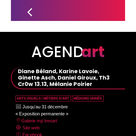
STUDIO 
D’ENREGISTREMENT 
DOTÉ 
D'ÉQUIPEMENTS 
DÉMONTABLES 
POUR LA PIANISTE 
ANNE-MARIE 
DUBOIS
AGEND
art
Diane Béland, Karine Lavoie,
Ginette Asch, Daniel Giroux, Th3
Cr0w 13.13, Mélanie Poirier
ARTS VISUELS / MÉTIERS D’ART
MÉDIUMS VARIÉS
Jusqu'au 31 décembre
« Exposition permanente »
Galerie mp tresart
Site web
Facebook