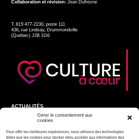
Collaboration et révision:
Jean Dufresne
T.
819 477-2230, poste 111
436, rue Lindsay, Drummondville
(Québec) J2B 1G6
ACTUALITÉS
AGEND’ART
Gérer le consentement aux
cookies
NOS ARTISTES
Pour offrir les meilleures expériences, nous utilisons des technologies
ÉDITIONS
telles que les cookies pour stocker et/ou accéder aux informations des