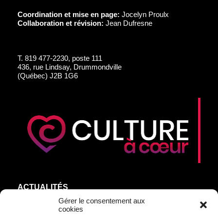
Coordination et mise en page:
Jocelyn Proulx
Collaboration et révision:
Jean Dufresne
T.
819 477-2230, poste 111
436, rue Lindsay, Drummondville
(Québec) J2B 1G6
ACTUALITÉS
AGEND’ART
Gérer le consentement aux
cookies
NOS ARTISTES