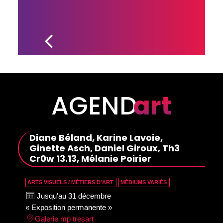
LA 
SCULPTEURE 
PASCALE 
ARCHAMBAULT 
PRÉSENTE SES 
CRÉATIONS AU 
GUATEMALA
AGEND
art
Diane Béland, Karine Lavoie,
Ginette Asch, Daniel Giroux, Th3
Cr0w 13.13, Mélanie Poirier
ARTS VISUELS / MÉTIERS D’ART
MÉDIUMS VARIÉS
Jusqu'au 31 décembre
« Exposition permanente »
Galerie mp tresart